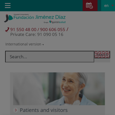
Jump to content
Jump
L
Active
Toggle
en
to
navigation
langu
content
/
91 550 48 00 / 900 606 055
Private Care: 91 090 05 16
International version
Language
selector
Patients and visitors