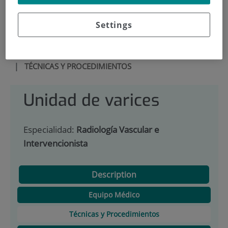
900 301 013
Settings
HOME
|
SERVICES PORTFOLIO
|
UNIDAD DE VARICES
|
TÉCNICAS Y PROCEDIMIENTOS
Unidad de varices
Especialidad:
Radiología Vascular e
Intervencionista
Description
Equipo Médico
Técnicas y Procedimientos