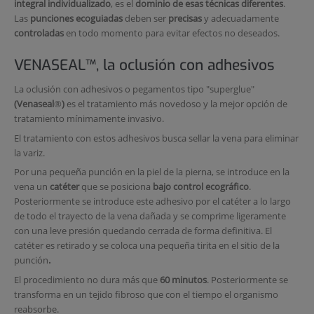
integral individualizado
, es el
dominio de esas técnicas diferentes
.
Las
punciones ecoguiadas
deben ser
precisas
y adecuadamente
controladas
en todo momento para evitar efectos no deseados.
VENASEAL™, la oclusión con adhesivos
La oclusión con adhesivos o pegamentos tipo "superglue"
(Venaseal
®
)
es el tratamiento más novedoso y la mejor opción de
tratamiento mínimamente invasivo.
El tratamiento con estos adhesivos busca sellar la vena para eliminar
la variz.
Por una pequeña punción en la piel de la pierna, se introduce en la
vena un
catéter
que se posiciona
bajo control ecográfico
.
Posteriormente se introduce este adhesivo por el catéter a lo largo
de todo el trayecto de la vena dañada y se comprime ligeramente
con una leve presión quedando cerrada de forma definitiva. El
catéter es retirado y se coloca una pequeña tirita en el sitio de la
punción
.
El procedimiento no dura más que
60 minutos
. Posteriormente se
transforma en un tejido fibroso que con el tiempo el organismo
reabsorbe.