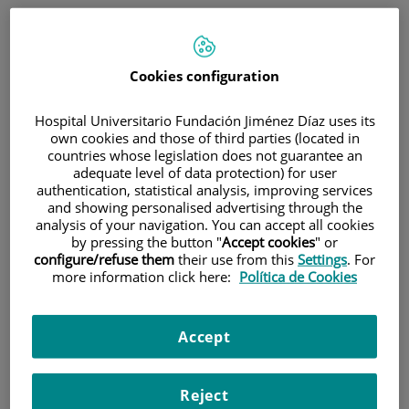
Cookies configuration
Hospital Universitario Fundación Jiménez Díaz uses its
own cookies and those of third parties (located in
Research
countries whose legislation does not guarantee an
adequate level of data protection) for user
authentication, statistical analysis, improving services
and showing personalised advertising through the
analysis of your navigation. You can accept all cookies
by pressing the button "
Accept cookies
" or
configure/refuse them
their use from this
Settings
. For
more information click here:
Política de Cookies
Teaching
Accept
Reject
Teléfono de atención al usuario