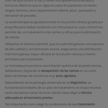
color de azul oscuro a rojo y tienen una apariencia inflamada y
tortuosa. Mientras que en algunos casos los pacientes no tienen
ningún síntoma, otros experimentan edema, picor, quemazón y
sensación de pesadez.
La escleroterapia ecoguiadaconsiste en la punción directa guiada por
ecografía para realizar esclerosis con microespuma, cuyo control nos
permite dar un tratamiento más certero y eficaz para la eliminación
de varices.
Utilizamos el sistema Varixio®, que nos permite generar una espuma
de alta calidad y concentración exacta, asegurando una distribución
más homogénea, mayor eficacia en la oclusión venosa y menos
pinchazos para el paciente
La microespuma produce una irritación química de la pared venosa,
dañándose y logrando la
desaparición de las varices
en un corto
plazo de tiempo de una forma muy
poco agresiva.
Dependiendo de la patología observada en el
diagnóstico
, es
fundamental el diseño de un plan de tratamiento en el que muchas
veces asociamos varias técnicas, siendo clave elegir la
técnica
adecuada en el momento preciso.
Tan importante como elegir la combinación de ese
tratamiento