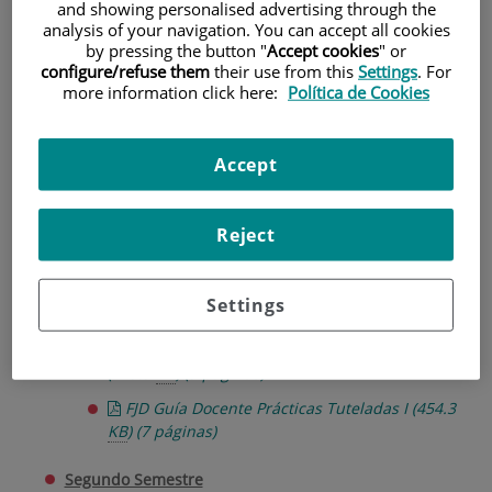
and showing personalised advertising through the
analysis of your navigation. You can accept all cookies
Guías Docentes de
by pressing the button "
Accept cookies
" or
configure/refuse them
their use from this
Settings
. For
Segundo de Grado
more information click here:
Política de Cookies
Primer Semestre
Accept
FJD Guía Docente Bases y Metodología
Enfermería Comunitaria
(203.3
KB
)
(9 páginas)
FJD Guía Docente Enfermería del Adulto I
Reject
(379.5
KB
)
(13 páginas)
FJD Guía Docente Farmacología y Nutrición II
Settings
(315.4
KB
)
(11 páginas)
FJD Guía Docente Psicosociología del Cuidado
(249.9
KB
)
(9 páginas)
FJD Guía Docente Prácticas Tuteladas I
(454.3
KB
)
(7 páginas)
Segundo Semestre