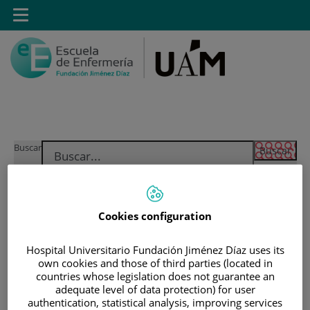
Saltar al contenido
Toggle
navigation
Saltar
Buscar
al
contenido
INICIO
|
ESTUDIANTES
Cookies configuration
|
ESTUDIANTES MATRICULADOS EN GRADO EN
ENFERMERÍA
Hospital Universitario Fundación Jiménez Díaz uses its
own cookies and those of third parties (located in
|
ACCESO A GUIAS DOCENTES
countries whose legislation does not guarantee an
|
GUÍAS DOCENTES 2018-2019
adequate level of data protection) for user
authentication, statistical analysis, improving services
|
GUÍAS DOCENTES DE SEGUNDO DE GRADO