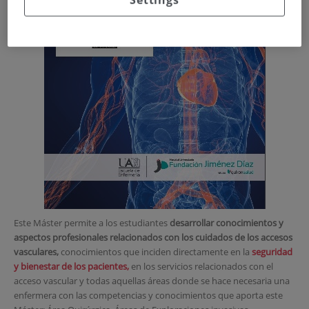
Este Máster permite a los estudiantes
desarrollar conocimientos y
aspectos profesionales relacionados con los cuidados de los accesos
vasculares,
conocimientos que inciden directamente en la
seguridad
y bienestar de los pacientes,
en los servicios relacionados con el
acceso vascular y todas aquellas áreas donde se hace necesaria una
enfermera con las competencias y conocimientos que aporta este