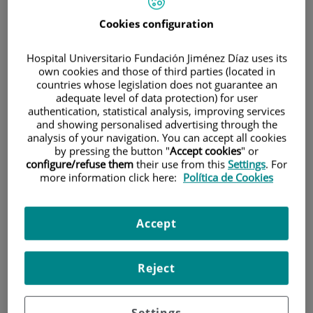
en Manejo y Cuidados del
Cookies configuration
Paciente con Dispositivo
de Acceso Vascular
Hospital Universitario Fundación Jiménez Díaz uses its
own cookies and those of third parties (located in
countries whose legislation does not guarantee an
"Este Máster permite a los estudiantes desarrollar
adequate level of data protection) for user
authentication, statistical analysis, improving services
conocimientos y aspectos profesionales relacionados con los
and showing personalised advertising through the
cuidados de los accesos vasculares, conocimientos que
analysis of your navigation. You can accept all cookies
inciden directamente en la seguridad y bienestar de los
by pressing the button "
Accept cookies
" or
pacientes."
configure/refuse them
their use from this
Settings
. For
more information click here:
Política de Cookies
Accept
Reject
Settings