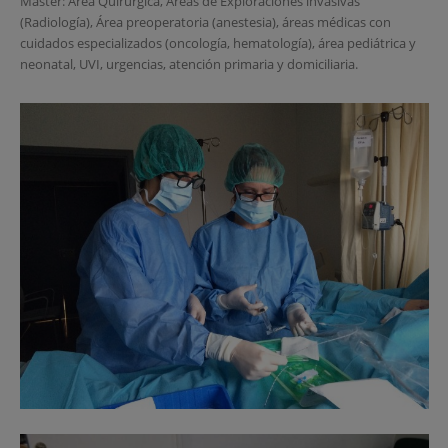
Máster: Área Quirúrgica, Áreas de Exploraciones invasivas
(Radiología), Área preoperatoria (anestesia), áreas médicas con
cuidados especializados (oncología, hematología), área pediátrica y
neonatal, UVI, urgencias, atención primaria y domiciliaria.