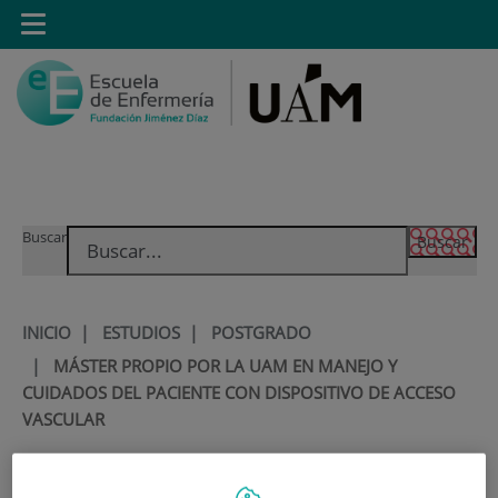
Saltar al contenido
Toggle
navigation
Saltar
Buscar
al
contenido
INICIO
|
ESTUDIOS
|
POSTGRADO
|
MÁSTER PROPIO POR LA UAM EN MANEJO Y
CUIDADOS DEL PACIENTE CON DISPOSITIVO DE ACCESO
VASCULAR
Máster Propio por la UAM