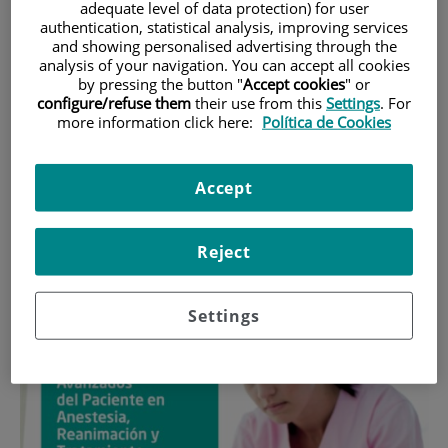
en Cuidados Avanzados
adequate level of data protection) for user
authentication, statistical analysis, improving services
del Paciente en Anestesia,
and showing personalised advertising through the
analysis of your navigation. You can accept all cookies
Reanimación y
by pressing the button "
Accept cookies
" or
configure/refuse them
their use from this
Settings
. For
Tratamiento del Dolor
more information click here:
Política de Cookies
“Este máster puede facilitar la inserción laboral en el Área
Accept
Preoperatoria, Área Quirúrgica, Unidades de Reanimación
Postquirúrgica y/o Unidades de dolor agudo/crónico entre
otras”.
Reject
Settings