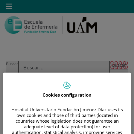
Saltar al contenido
Toggle
navigation
Saltar
Buscar
al
contenido
INICIO
Cookies configuration
|
MÁSTER PROPIO POR LA UAM EN CUIDADOS
AVANZADOS DEL PACIENTE EN ANESTESIA,
Hospital Universitario Fundación Jiménez Díaz uses its
REANIMACIÓN Y TRATAMIENTO DEL DOLOR
own cookies and those of third parties (located in
countries whose legislation does not guarantee an
|
DIRECCIÓN ACADÉMICA
adequate level of data protection) for user
authentication, statistical analysis, improving services