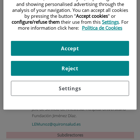
Dirección Académica
and showing personalised advertising through the
analysis of your navigation. You can accept all cookies
by pressing the button "
Accept cookies
" or
Directores
configure/refuse them
their use from this
Settings
. For
more information click here:
Política de Cookies
Paloma Rodríguez Gómez
Doctora en Enfermería.
Accept
Directora de EEFJD - UAM.
Tfno.: 915504800 Ext. 3110
Reject
prodriguezg@quironsalud.es
Settings
Luis Enrique Muñoz Alameda.
Doctor en Medicina y Cirugía. Profesor Asociado.
Jefe de Servicio de Anestesia. Hospital Universitario
Fundación Jiménez Díaz.
LEMunoz@quironsalud.es
Subdirectores