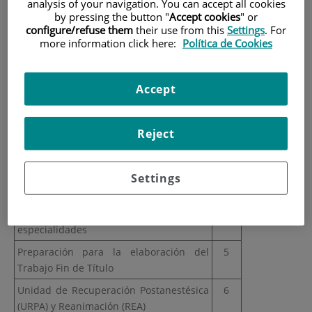
Módulos materias y
analysis of your navigation. You can accept all cookies
by pressing the button "
Accept cookies
" or
asignaturas
configure/refuse them
their use from this
Settings
. For
more information click here:
Política de Cookies
Tabla-resumen de módulos y asignaturas
Accept
MÓDULO/AISGNATURA
ECTS
Reject
1. ASIGNATURAS OBLIGATORIAS
Fundamentos de la anestesia y bases
8
anatomofisiológicas
Settings
Conceptualización de la anestesia y su
10
aplicación en las diferentes
especialidades
Preparación para la elaboración del
5
Trabajo Fin de Título
Unidad de Recuperación Postanestésica
6
(URPA) y Reanimación (REA)