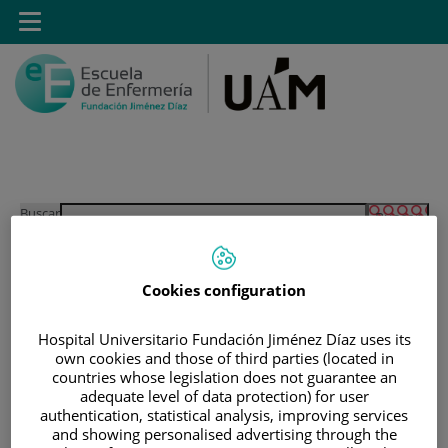
Saltar al contenido
Toggle
navigation
Saltar
Buscar
al
contenido
Cookies configuration
INICIO
|
MÁSTER PROPIO POR LA UAM EN CUIDADOS
Hospital Universitario Fundación Jiménez Díaz uses its
AVANZADOS DEL PACIENTE EN ANESTESIA,
own cookies and those of third parties (located in
countries whose legislation does not guarantee an
REANIMACIÓN Y TRATAMIENTO DEL DOLOR
adequate level of data protection) for user
|
MÓDULOS MATERIAS Y ASIGNATURAS
authentication, statistical analysis, improving services
and showing personalised advertising through the