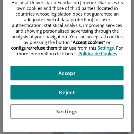
Interés académico y
Hospital Universitario Fundación Jiménez Díaz uses its
own cookies and those of third parties (located in
profesional
countries whose legislation does not guarantee an
adequate level of data protection) for user
authentication, statistical analysis, improving services
Este Máster permite a los
estudiantes desarrollar conocimientos y
and showing personalised advertising through the
aspectos profesionales relacionados con los cuidados en anestesia,
analysis of your navigation. You can accept all cookies
reanimación y control del dolor,
conocimientos que inciden
by pressing the button "
Accept cookies
" or
directamente en la
seguridad y bienestar de los pacientes,
además
configure/refuse them
their use from this
Settings
. For
de mejorar las
posibilidades laborales
facilitando la incorporación de
more information click here:
Política de Cookies
los profesionales de enfermería a los servicios de anestesiolo
gía y
a
todas aquellas áreas donde se hace necesaria una
enfermera con las
compete
nc
ias y
conocimientos que aporta este Máster:
Accept
Reject
Settings