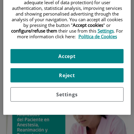
en Cuidados Avanzados
adequate level of data protection) for user
authentication, statistical analysis, improving services
del Paciente en Anestesia,
and showing personalised advertising through the
analysis of your navigation. You can accept all cookies
Reanimación y
by pressing the button "
Accept cookies
" or
configure/refuse them
their use from this
Settings
. For
Tratamiento del Dolor
more information click here:
Política de Cookies
“Este máster puede facilitar la inserción laboral en el Área
Accept
Preoperatoria, Área Quirúrgica, Unidades de Reanimación
Postquirúrgica y/o Unidades de dolor agudo/crónico entre
otras”.
Reject
Settings