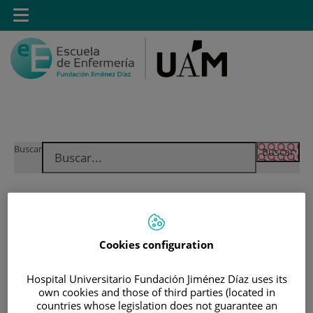
Saltar al contenido
Toggle
navigation
Saltar
Buscar
al
contenido
INICIO
|
MÁSTER PROPIO POR LA UAM EN CUIDADOS
Cookies configuration
AVANZADOS DEL PACIENTE EN ANESTESIA,
REANIMACIÓN Y TRATAMIENTO DEL DOLOR
Hospital Universitario Fundación Jiménez Díaz uses its
own cookies and those of third parties (located in
Máster Propio por la UAM
countries whose legislation does not guarantee an