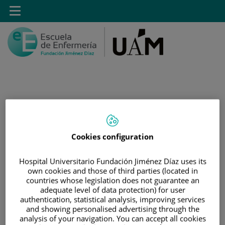
Saltar al contenido
Toggle
navigation
Saltar
Buscar
al
contenido
Cookies configuration
INICIO
Hospital Universitario Fundación Jiménez Díaz uses its
|
MÁSTER PROPIO POR LA UAM EN CUIDADOS
own cookies and those of third parties (located in
AVANZADOS DEL PACIENTE EN ANESTESIA,
countries whose legislation does not guarantee an
REANIMACIÓN Y TRATAMIENTO DEL DOLOR
adequate level of data protection) for user
authentication, statistical analysis, improving services
|
FORMULARIO DE CONTACTO DE POSTGRADO
and showing personalised advertising through the
analysis of your navigation. You can accept all cookies