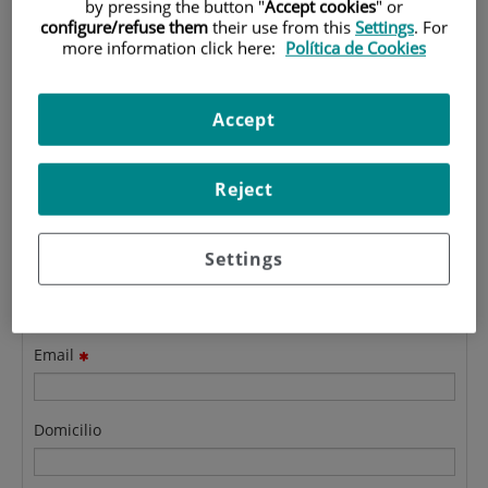
Formulario de contacto de
by pressing the button "
Accept cookies
" or
configure/refuse them
their use from this
Settings
. For
Postgrado
more information click here:
Política de Cookies
Indicar en el mensaje sobre qué máster quiere informarse.
Accept
Reject
Apellidos
Settings
Nombre
Email
Domicilio