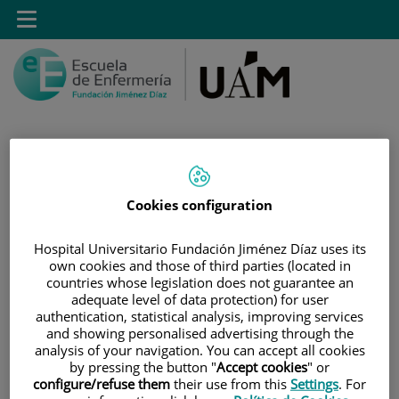
Saltar al contenido
Toggle
navigation
Saltar
Buscar
Cookies configuration
al
contenido
Hospital Universitario Fundación Jiménez Díaz uses its
own cookies and those of third parties (located in
INICIO
countries whose legislation does not guarantee an
|
MÁSTER PROPIO POR LA UAM EN CUIDADOS
adequate level of data protection) for user
AVANZADOS DEL PACIENTE EN ANESTESIA,
authentication, statistical analysis, improving services
and showing personalised advertising through the
REANIMACIÓN Y TRATAMIENTO DEL DOLOR
analysis of your navigation. You can accept all cookies
|
OBJETIVOS DEL MÁSTER
by pressing the button "
Accept cookies
" or
configure/refuse them
their use from this
Settings
. For