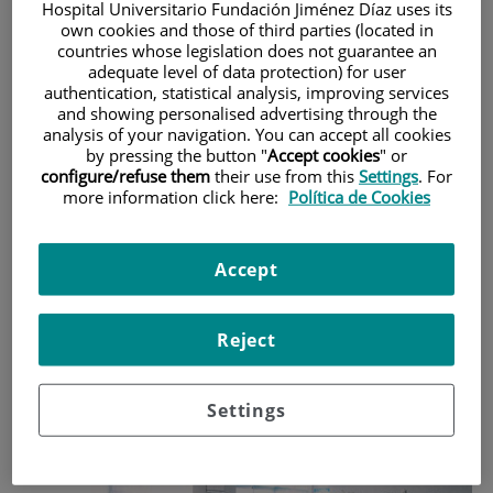
Interés académico y
Hospital Universitario Fundación Jiménez Díaz uses its
own cookies and those of third parties (located in
profesional
countries whose legislation does not guarantee an
adequate level of data protection) for user
authentication, statistical analysis, improving services
Este Máster permite a los
estudiantes desarrollar conocimientos y
and showing personalised advertising through the
aspectos profesionales relacionados con los cuidados en anestesia,
analysis of your navigation. You can accept all cookies
reanimación y control del dolor,
conocimientos que inciden
by pressing the button "
Accept cookies
" or
directamente en la
seguridad y bienestar de los pacientes,
además
configure/refuse them
their use from this
Settings
. For
de mejorar las
posibilidades laborales
facilitando la incorporación de
more information click here:
Política de Cookies
los profesionales de enfermería a los servicios de anestesiolo
gía y
a
todas aquellas áreas donde se hace necesaria una
enfermera con las
compete
nc
ias y
conocimientos que aporta este Máster:
Accept
Reject
Settings