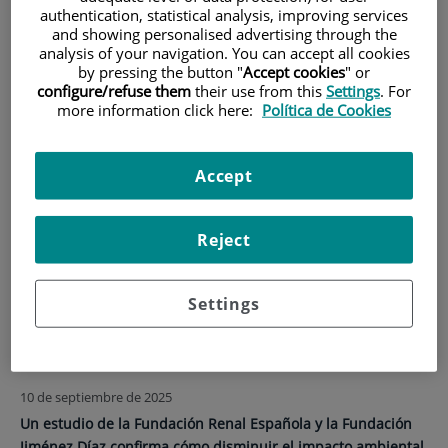
authentication, statistical analysis, improving services
INICIO
|
ACTUALIDAD
|
NOTICIAS
and showing personalised advertising through the
analysis of your navigation. You can accept all cookies
by pressing the button "
Accept cookies
" or
Noticias
configure/refuse them
their use from this
Settings
. For
more information click here:
Política de Cookies
15 de septiembre de 2025
Accept
La Universidad Autónoma de Madrid y el Instituto de
Investigación Sanitaria de la Fundación Jiménez Díaz
impulsan la creación de la Cátedra UAM-FIIS-FJD en
Reject
Neurointervencionismo
La Universidad Autónoma de Madrid y la Fundación Jiménez
Settings
Díaz han creado la Cátedra UAM-FIIS-FJD en
Neurointervencionismo para impulsar la investigación, la
docencia y la innovaci...
10 de septiembre de 2025
Un estudio de la Fundación Renal Española y la Fundación
Jiménez Díaz confirma cómo disminuir el impacto ambiental