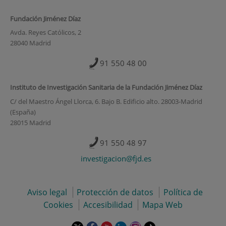
Fundación Jiménez Díaz
Avda. Reyes Católicos, 2
28040 Madrid
91 550 48 00
Instituto de Investigación Sanitaria de la Fundación Jiménez Díaz
C/ del Maestro Ángel Llorca, 6. Bajo B. Edificio alto. 28003-Madrid
(España)
28015 Madrid
91 550 48 97
investigacion@fjd.es
Aviso legal
Protección de datos
Política de
Cookies
Accesibilidad
Mapa Web
Este
Este
Este
Este
Este
Enlace