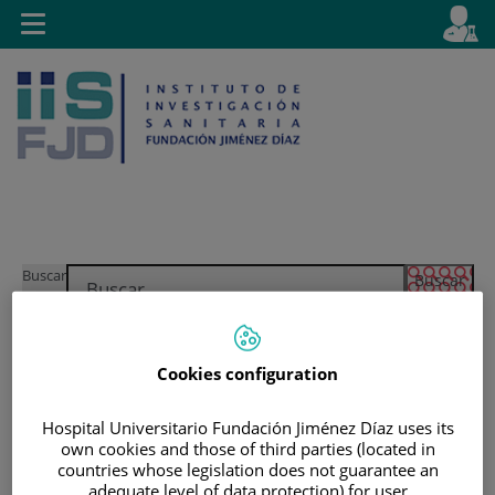
Saltar al contenido
E
Idiom
Toggle
es
navigation
activo
Saltar
Selector
Buscar
al
de
contenido
idioma
Cookies configuration
Hospital Universitario Fundación Jiménez Díaz uses its
own cookies and those of third parties (located in
countries whose legislation does not guarantee an
adequate level of data protection) for user