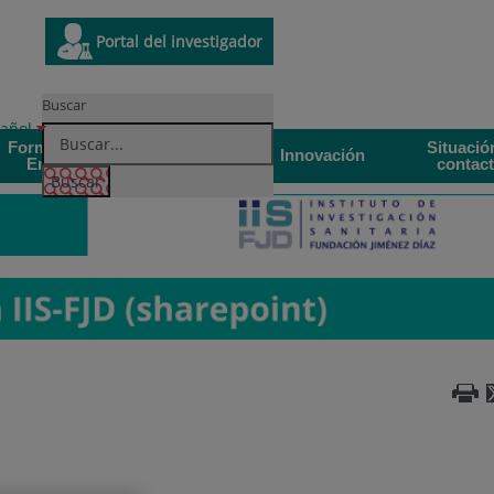
Enlace a una aplicación externa
Este
Portal del investigador
ce
enlace
se
Buscar
á
abrirá
r
oma
añol
en
Formación y
Situació
ivo
una
Actualidad
Innovación
Empleo
contac
ana
ventana
a.
nueva.