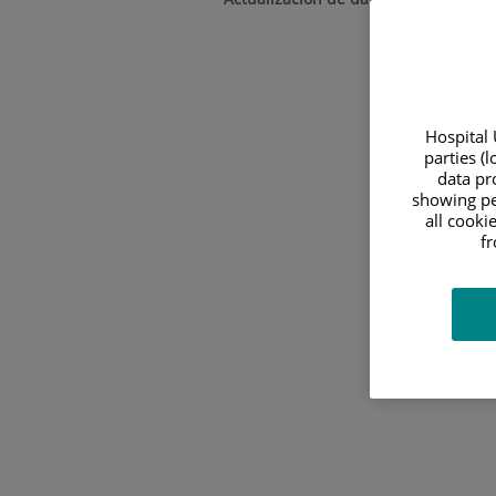
Hospital 
parties (
data pro
showing pe
all cooki
f