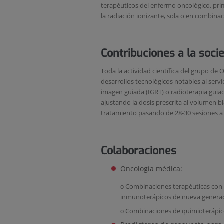
terapéuticos del enfermo oncológico, prim
la radiación ionizante, sola o en combina
Contribuciones a la soci
Toda la actividad científica del grupo de 
desarrollos tecnológicos notables al ser
imagen guiada (IGRT) o radioterapia guiad
ajustando la dosis prescrita al volumen b
tratamiento pasando de 28-30 sesiones a 3
Colaboraciones
Oncología médica:
ο Combinaciones terapéuticas con 
inmunoterápicos de nueva genera
ο Combinaciones de quimioterápico