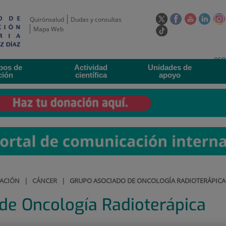
Este
Este
Este
Este
Quirónsalud
Dudas y consultas
enlace
enlace
enlace
enla
Mapa Web
Enlace
se
se
se
se
a
abrirá
abrirá
abrirá
abrir
una
Selecto
Idi
esp
en
en
en
en
aplicación
pos de
Actividad
Unidades de
de
act
una
una
una
una
externa.
ción
científica
apoyo
idioma
ventana
ventana
ventana
vent
nueva.
nueva.
nueva.
nuev
GACIÓN
|
CÁNCER
|
GRUPO ASOCIADO DE ONCOLOGÍA RADIOTERÁPICA
de Oncología Radioterápica