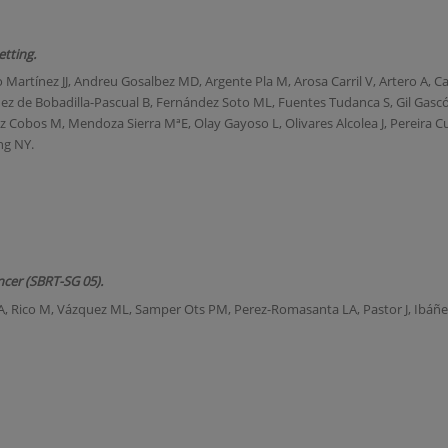
etting.
 Martínez JJ, Andreu Gosalbez MD, Argente Pla M, Arosa Carril V, Artero A, C
dez de Bobadilla-Pascual B, Fernández Soto ML, Fuentes Tudanca S, Gil Gasc
 Cobos M, Mendoza Sierra MªE, Olay Gayoso L, Olivares Alcolea J, Pereira Cun
ng NY.
ncer (SBRT-SG 05).
A, Rico M, Vázquez ML, Samper Ots PM, Perez-Romasanta LA, Pastor J, Ibáñe