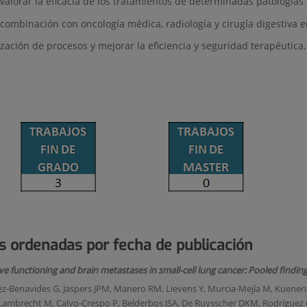
valorar la eficacia de los tratamientos de determinadas patología
combinación con oncología médica, radiología y cirugía digestiva 
zación de procesos y mejorar la eficiencia y seguridad terapéutica.
s ordenadas por fecha de publicación
ve functioning and brain metastases in small-cell lung cancer: Pooled findi
ez-Benavides G, Jaspers JPM, Manero RM, Lievens Y, Murcia-Mejía M, Kuenen
 Lambrecht M, Calvo-Crespo P, Belderbos JSA, De Ruysscher DKM, Rodríguez 