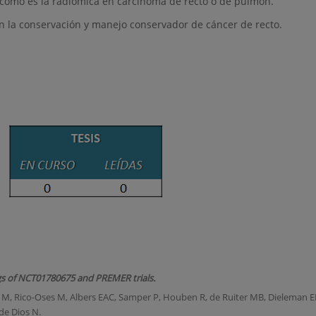
s como es la radiómica en carcinoma de recto o de pulmón.
en la conservación y manejo conservador de cáncer de recto.
ngs of NCT01780675 and PREMER trials.
 M, Rico-Oses M, Albers EAC, Samper P, Houben R, de Ruiter MB, Dieleman 
de Dios N.