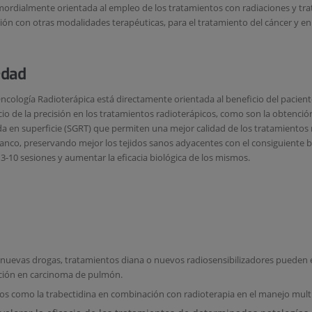
ordialmente orientada al empleo de los tratamientos con radiaciones y trata
ción con otras modalidades terapéuticas, para el tratamiento del cáncer y e
edad
Oncología Radioterápica está directamente orientada al beneficio del pacient
vicio de la precisión en los tratamientos radioterápicos, como son la obten
a en superficie (SGRT) que permiten una mejor calidad de los tratamientos re
lanco, preservando mejor los tejidos sanos adyacentes con el consiguiente b
-10 sesiones y aumentar la eficacia biológica de los mismos.
nuevas drogas, tratamientos diana o nuevos radiosensibilizadores pueden e
ción en carcinoma de pulmón.
s como la trabectidina en combinación con radioterapia en el manejo multid