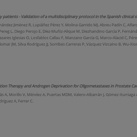
patients - Validation of a multidisciplinary protocol in the Spanish clinical s
nández Jiménez R, Lupiáñez Pérez Y, Molina Garrido MJ, Abreu Padín C, Alfaro
Pereg L, Diego Perojo E, Díez-Muñiz-Alique M, Diezhandino García P, Fernán
zares Iglesias O, Losfablos Callau F, Manzano García G, Marco-Alacid C, Pérez
lomar JM, Silva Rodríguez JJ, Sorribes Carreras P, Vázquez Vizcaíno B, Wu-Xio
iation Therapy and Androgen Deprivation for Oligometastases in Prostate Ca
A, Morillo V, Méndez A, Puertas MDM, Valero-Albarrán J, Gómez Iturriaga 
dríguez A, Ferrer C.