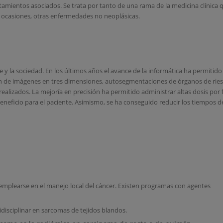
mientos asociados. Se trata por tanto de una rama de la medicina clínica q
n ocasiones, otras enfermedades no neoplásicas.
e y la sociedad. En los últimos años el avance de la informática ha permitido
ción de imágenes en tres dimensiones, autosegmentaciones de órganos de ries
alizados. La mejoría en precisión ha permitido administrar altas dosis por f
eneficio para el paciente. Asimismo, se ha conseguido reducir los tiempos d
mplearse en el manejo local del cáncer. Existen programas con agentes
isciplinar en sarcomas de tejidos blandos.