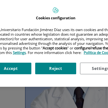
Cookies configuration
Universitario Fundación Jiménez Díaz uses its own cookies and th
located in countries whose legislation does not guarantee an adequ
tection) for user authentication, statistical analysis, improving s
rsonalised advertising through the analysis of your navigation. Y
es by pressing the button "
Accept cookies
" or
configure/refuse th
rom this
Settings
. For more information click here:
Política de Co
Accept
Reject
Setting