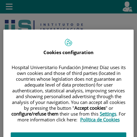
Saltar al contenido
E
Idiom
Toggle
es
navigation
activo
Cookies configuration
Hospital Universitario Fundación Jiménez Díaz uses its
own cookies and those of third parties (located in
Saltar
Selector
Buscar
countries whose legislation does not guarantee an
al
de
adequate level of data protection) for user
contenido
idioma
authentication, statistical analysis, improving services
and showing personalised advertising through the
analysis of your navigation. You can accept all cookies
by pressing the button "
Accept cookies
" or
configure/refuse them
their use from this
Settings
. For
more information click here:
Política de Cookies