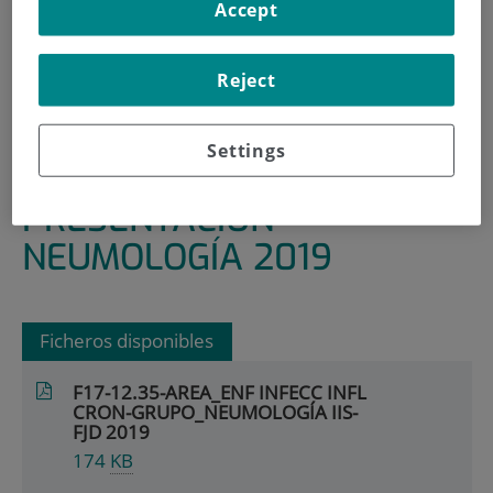
Accept
INICIO
|
ÁREAS Y GRUPOS DE INVESTIGACIÓN
|
ENFERMEDADES INFECCIOSAS, INFLAMATORIAS Y
Reject
CRÓNICAS
|
NEUMOLOGÍA
Settings
|
PRESENTACIÓN NEUMOLOGÍA 2019
PRESENTACIÓN
NEUMOLOGÍA 2019
Ficheros disponibles
F17-12.35-AREA_ENF INFECC INFL
CRON-GRUPO_NEUMOLOGÍA IIS-
FJD 2019
174
KB