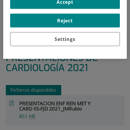
Accept
INICIO
|
ÁREAS Y GRUPOS DE INVESTIGACIÓN
|
ENFERMEDADES RENALES, METABÓLICAS Y
Reject
CARDIOVASCULARES
|
CARDIOLOGÍA
Settings
|
PRESENTACIONES DE CARDIOLOGÍA 2021
PRESENTACIONES DE
CARDIOLOGÍA 2021
Ficheros disponibles
PRESENTACION ENF REN MET Y
CARD IIS-FJD 2021_JMRubio
851
KB