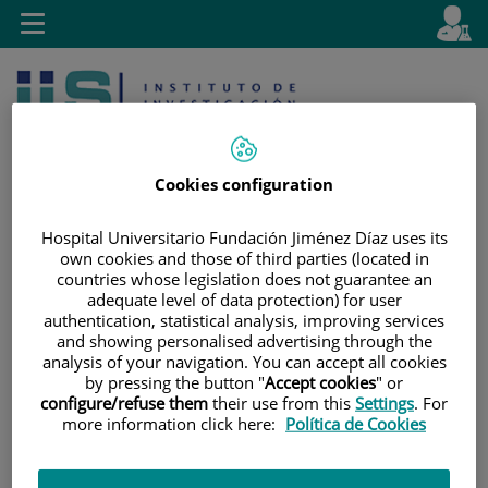
Saltar al contenido
E
Idiom
Toggle
es
navigation
activo
Cookies configuration
Hospital Universitario Fundación Jiménez Díaz uses its
own cookies and those of third parties (located in
Saltar
Selector
Buscar
countries whose legislation does not guarantee an
al
de
adequate level of data protection) for user
contenido
idioma
authentication, statistical analysis, improving services
and showing personalised advertising through the
analysis of your navigation. You can accept all cookies
by pressing the button "
Accept cookies
" or
configure/refuse them
their use from this
Settings
. For
more information click here:
Política de Cookies