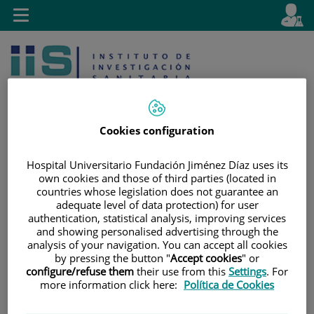
Saltar al contenido
E
Idiom
Toggle
es
navigation
activo
Cookies configuration
Hospital Universitario Fundación Jiménez Díaz uses its
Saltar
Selector
Buscar
own cookies and those of third parties (located in
al
de
countries whose legislation does not guarantee an
contenido
idioma
adequate level of data protection) for user
authentication, statistical analysis, improving services
and showing personalised advertising through the
analysis of your navigation. You can accept all cookies
by pressing the button "
Accept cookies
" or
configure/refuse them
their use from this
Settings
. For
more information click here:
Política de Cookies