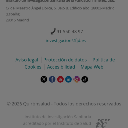
Instituto de Investigación Sanitaria de la Fundación Jiménez Díaz
C/ del Maestro Ángel Llorca, 6. Bajo B. Edificio alto. 28003-Madrid
(España)
28015 Madrid
91 550 48 97
investigacion@fjd.es
Aviso legal
Protección de datos
Política de
Cookies
Accesibilidad
Mapa Web
Este
Este
Este
Este
Este
Enlace
enlace
enlace
enlace
enlace
enlace
a
se
se
se
se
se
una
abrirá
abrirá
abrirá
abrirá
abrirá
aplicación
en
en
en
en
en
externa.
© 2026 Quirónsalud - Todos los derechos reservados
una
una
una
una
una
ventana
ventana
ventana
ventana
ventana
Instituto de Investigación Sanitaria
nueva.
nueva.
nueva.
nueva.
nueva.
acreditado por el Instituto de Salud