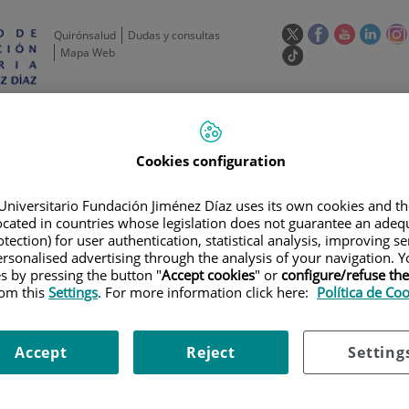
Este
Este
Este
Este
Quirónsalud
Dudas y consultas
enlace
enlace
enlace
enla
Mapa Web
Enlace
se
se
se
se
a
abrirá
abrirá
abrirá
abrir
una
Selecto
Idi
esp
en
en
en
en
aplicación
de
act
una
una
una
una
externa.
idioma
ventana
ventana
ventana
vent
de
Actividad
Unidades
Formación y
Actual
Cookies configuration
científica
de apoyo
Empleo
nueva.
nueva.
nueva.
nuev
Universitario Fundación Jiménez Díaz uses its own cookies and th
located in countries whose legislation does not guarantee an adequ
tection) for user authentication, statistical analysis, improving s
rsonalised advertising through the analysis of your navigation. Y
es by pressing the button "
Accept cookies
" or
configure/refuse th
rom this
Settings
. For more information click here:
Política de Co
GACIÓN
|
NEUROCIENCIAS
|
PSIQUIATRÍA Y SALUD MENTAL
|
PRESEN
Accept
Reject
Setting