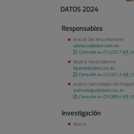
DATOS 2024
Responsables
Araceli Del Arco Martínez
adelarco@cbm.uam.es
Consulte su CV
(225.7
KB
)
(
Beatriz Pardo Merino
bpardo@cbm.csic.es
Consulte su CV
(321.5
KB
)
(
Jorgina Satrústegui Gil-Delga
jsatrustegui@cbm.csic.es
Consulte su CV
(389.6
KB
)
(
Investigación
Básica