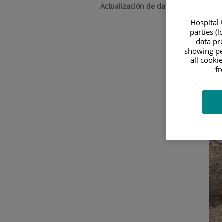
Actualización de datos a 31/12/2024
Hospital 
parties (
data pro
showing pe
all cooki
f