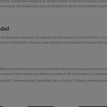
(CTLN2), la expresión exógena de slc25a12/Aralar, la isoforma específica de tej
bre nuevas vías terapéuticas para el tratamiento de las enfermedades hepáti
edad
asis intrahepática neonatal, causadas por la deficiencia en SLC25A13/Citrin, 
existen tratamientos eficaces y que requieren la búsqueda de nuevas vías te
CBMSO, Universidad Autónoma de Madrid); María José Casarejos (Instituto R
guinolaza (CIMA; Pamplona); Alberto Paradela (CNB, CSIC); María Luz Martíne
Kunji (MRC, Universidad de Cambridge, Reino Unido); T. Saheki (Universidad 