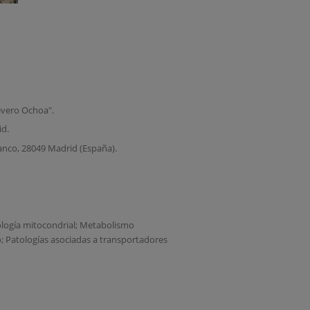
evero Ochoa".
d.
lanco, 28049 Madrid (España).
tología mitocondrial; Metabolismo
; Patologías asociadas a transportadores