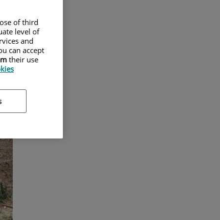
ose of third
ate level of
ervices and
ou can accept
em
their use
okies
s