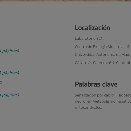
Localización
Laboratorio 321.
Centro de Biología Molecular "S
4 páginas)
Universidad Autónoma de Madri
C/ Nicolás Cabrera nº 1, Cantob
5 páginas)
do
Palabras clave
5 páginas)
Señalización por calcio; Fisiopa
neuronal; Metabolismo hepático
mitocondriales.