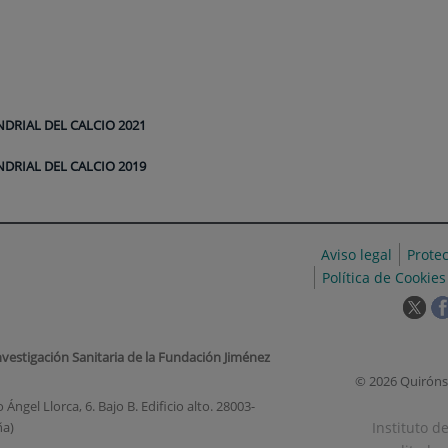
DRIAL DEL CALCIO 2021
DRIAL DEL CALCIO 2019
Aviso legal
Prote
Política de Cookies
Est
enl
se
nvestigación Sanitaria de la Fundación Jiménez
abr
© 2026 Quiróns
en
Ángel Llorca, 6. Bajo B. Edificio alto. 28003-
una
Instituto d
ña)
ven