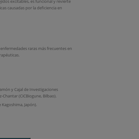
idos excitables, es funcional y revierte
cas causadas por la deficiencia en
son enfermedades raras más frecuentes en
rapéuticas.
amón y Cajal de Investigaciones
z-Chantar (CiCBiogune, Bilbao).
de Kagoshima, Japón).