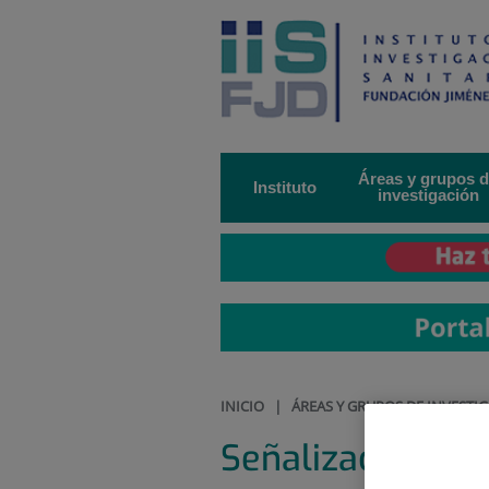
Saltar al contenido
Saltar
al
contenido
Áreas y grupos 
Instituto
investigación
INICIO
|
ÁREAS Y GRUPOS DE INVESTI
Señalización Mit