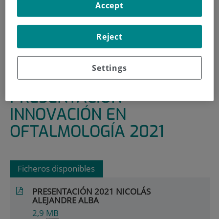
Accept
INICIO
|
ÁREAS Y GRUPOS DE INVESTIGACIÓN
|
TECNOLOGÍA E INNOVACIÓN SANITARIA
Reject
|
INNOVACIÓN EN OFTALMOLOGÍA
|
PRESENTACIÓN INNOVACIÓN EN OFTALMOLOGÍA
Settings
2021
PRESENTACIÓN
INNOVACIÓN EN
OFTALMOLOGÍA 2021
Ficheros disponibles
PRESENTACIÓN 2021 NICOLÁS
ALEJANDRE ALBA
2,9
MB