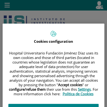
Saltar al contenido
E
Idiom
Toggle
es
navigation
activo
Cookies configuration
Hospital Universitario Fundación Jiménez Díaz uses its
own cookies and those of third parties (located in
Saltar
Selector
Buscar
countries whose legislation does not guarantee an
al
de
adequate level of data protection) for user
contenido
idioma
authentication, statistical analysis, improving services
and showing personalised advertising through the
analysis of your navigation. You can accept all cookies
by pressing the button "
Accept cookies
" or
configure/refuse them
their use from this
Settings
. For
more information click here:
Política de Cookies