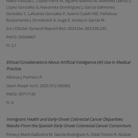
Nieto-Pascual L, López-Yarto M, Agüero Mariño M, Martínez García S,
López González G, Navarrete Domínguez J, García-Salmones
González C, Lafuente González P, Sastre Cuadri ME, Peñaloza
Bustamante J, Doménech A, Augé E, Andeyro García M.
Eur J Obstet Gynecol Reprod Biol. 2024 Dec.303:230-235.
PMID: 39504807
FI: 2,1
Ethical Considerations About Artificial Inteligence (AI) Use in Medical
Practice.
Albisua J, Pacheco P.
Open Respir Arch. 2025.7(1):100383.
PMID: 39717143
FI: 0
Immigrant Health and Early-Onset Colorectal Cancer Disparities:
Results From the Spanish Early-Onset Colorectal Cancer Consortium.
Perea J, Martí-Gallostra M, García-Rodríguez A, Vidal-Tocino R, Alcázar