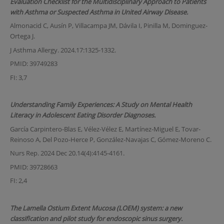
Evaluation Checklist for the Multidisciplinary Approach to Patients
with Asthma or Suspected Asthma in United Airway Disease.
Almonacid C, Ausín P, Villacampa JM, Dávila I, Pinilla M, Dominguez-
Ortega J.
J Asthma Allergy. 2024.17:1325-1332.
PMID: 39749283
FI: 3,7
Understanding Family Experiences: A Study on Mental Health
Literacy in Adolescent Eating Disorder Diagnoses.
García Carpintero-Blas E, Vélez-Vélez E, Martínez-Miguel E, Tovar-
Reinoso A, Del Pozo-Herce P, González-Navajas C, Gómez-Moreno C.
Nurs Rep. 2024 Dec 20.14(4):4145-4161.
PMID: 39728663
FI: 2,4
The Lamella Ostium Extent Mucosa (LOEM) system: a new
classification and pilot study for endoscopic sinus surgery.