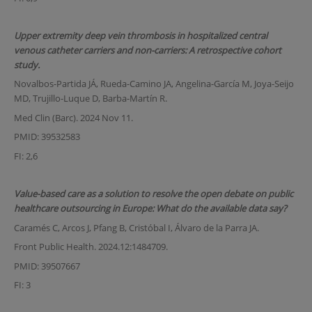
Upper extremity deep vein thrombosis in hospitalized central
venous catheter carriers and non-carriers: A retrospective cohort
study.
Novalbos-Partida JÁ, Rueda-Camino JA, Angelina-García M, Joya-Seijo
MD, Trujillo-Luque D, Barba-Martín R.
Med Clin (Barc). 2024 Nov 11.
PMID: 39532583
FI: 2,6
Value-based care as a solution to resolve the open debate on public
healthcare outsourcing in Europe: What do the available data say?
Caramés C, Arcos J, Pfang B, Cristóbal I, Álvaro de la Parra JA.
Front Public Health. 2024.12:1484709.
PMID: 39507667
FI: 3