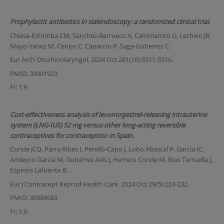
Prophylactic antibiotics in sialendoscopy: a randomized clinical trial.
Chiesa-Estomba CM, Sanchez-Barrueco A, Cammaroto G, Lechien JR,
Mayo-Yanez M, Cenjor C, Capaccio P, Saga-Gutierrez C.
Eur Arch Otorhinolaryngol. 2024 Oct.281(10):5511-5516.
PMID: 39001923
FI: 1,9
Cost-effectiveness analysis of levonorgestrel-releasing intrauterine
system (LNG-IUS) 52 mg versus other long-acting reversible
contraceptives for contraception in Spain.
Conde JCQ, Parra Ribes I, Perelló-Capo J, Lobo Abascal P, García IC,
Andeyro García M, Gutiérrez Alés J, Herrero Conde M, Rius Tarruella J,
Espinós Lafuente B.
Eur J Contracept Reprod Health Care. 2024 Oct.29(5):224-232.
PMID: 38989683
FI: 1,9