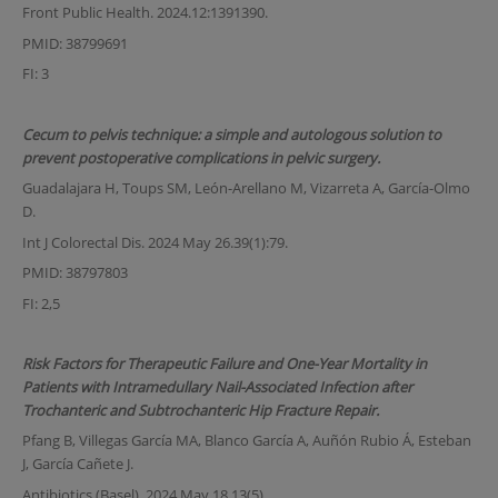
Front Public Health. 2024.12:1391390.
PMID: 38799691
FI: 3
Cecum to pelvis technique: a simple and autologous solution to
prevent postoperative complications in pelvic surgery.
Guadalajara H, Toups SM, León-Arellano M, Vizarreta A, García-Olmo
D.
Int J Colorectal Dis. 2024 May 26.39(1):79.
PMID: 38797803
FI: 2,5
Risk Factors for Therapeutic Failure and One-Year Mortality in
Patients with Intramedullary Nail-Associated Infection after
Trochanteric and Subtrochanteric Hip Fracture Repair.
Pfang B, Villegas García MA, Blanco García A, Auñón Rubio Á, Esteban
J, García Cañete J.
Antibiotics (Basel). 2024 May 18.13(5).