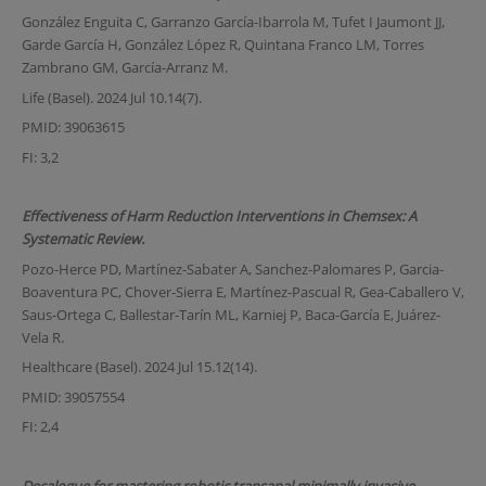
González Enguita C, Garranzo García-Ibarrola M, Tufet I Jaumont JJ,
Garde García H, González López R, Quintana Franco LM, Torres
Zambrano GM, García-Arranz M.
Life (Basel). 2024 Jul 10.14(7).
PMID: 39063615
FI: 3,2
Effectiveness of Harm Reduction Interventions in Chemsex: A
Systematic Review.
Pozo-Herce PD, Martínez-Sabater A, Sanchez-Palomares P, Garcia-
Boaventura PC, Chover-Sierra E, Martínez-Pascual R, Gea-Caballero V,
Saus-Ortega C, Ballestar-Tarín ML, Karniej P, Baca-García E, Juárez-
Vela R.
Healthcare (Basel). 2024 Jul 15.12(14).
PMID: 39057554
FI: 2,4
Decalogue for mastering robotic transanal minimally invasive