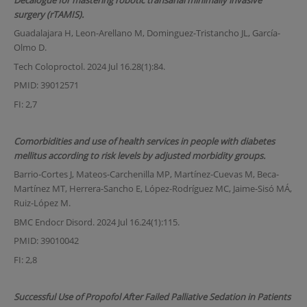
surgery (rTAMIS).
Guadalajara H, Leon-Arellano M, Dominguez-Tristancho JL, García-
Olmo D.
Tech Coloproctol. 2024 Jul 16.28(1):84.
PMID: 39012571
FI: 2,7
Comorbidities and use of health services in people with diabetes
mellitus according to risk levels by adjusted morbidity groups.
Barrio-Cortes J, Mateos-Carchenilla MP, Martínez-Cuevas M, Beca-
Martínez MT, Herrera-Sancho E, López-Rodríguez MC, Jaime-Sisó MÁ,
Ruiz-López M.
BMC Endocr Disord. 2024 Jul 16.24(1):115.
PMID: 39010042
FI: 2,8
Successful Use of Propofol After Failed Palliative Sedation in Patients