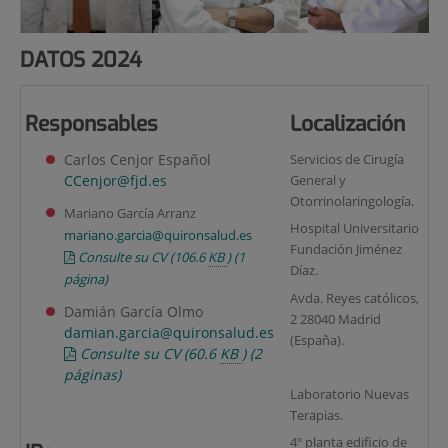
DATOS 2024
Responsables
Localización
Carlos Cenjor Español
Servicios de Cirugía
CCenjor@fjd.es
General y
Otorrinolaringología.
Mariano García Arranz
Hospital Universitario
mariano.garcia@quironsalud.es
Fundación Jiménez
Consulte su CV
(106.6
KB
)
(1
Díaz.
página)
Avda. Reyes católicos,
Damián García Olmo
2 28040 Madrid
damian.garcia@quironsalud.es
(España).
Consulte su CV
(60.6
KB
)
(2
páginas)
Laboratorio Nuevas
Terapias.
4º planta edificio de