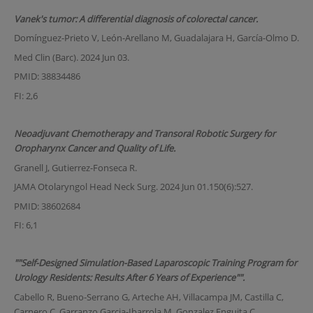
Vanek's tumor: A differential diagnosis of colorectal cancer.
Domínguez-Prieto V, León-Arellano M, Guadalajara H, García-Olmo D.
Med Clin (Barc). 2024 Jun 03.
PMID: 38834486
FI: 2,6
Neoadjuvant Chemotherapy and Transoral Robotic Surgery for
Oropharynx Cancer and Quality of Life.
Granell J, Gutierrez-Fonseca R.
JAMA Otolaryngol Head Neck Surg. 2024 Jun 01.150(6):527.
PMID: 38602684
FI: 6,1
""Self-Designed Simulation-Based Laparoscopic Training Program for
Urology Residents: Results After 6 Years of Experience"".
Cabello R, Bueno-Serrano G, Arteche AH, Villacampa JM, Castilla C,
Carnero C, Garranzo Garcia-Ibarrola M, Gonzalez Enguita C.