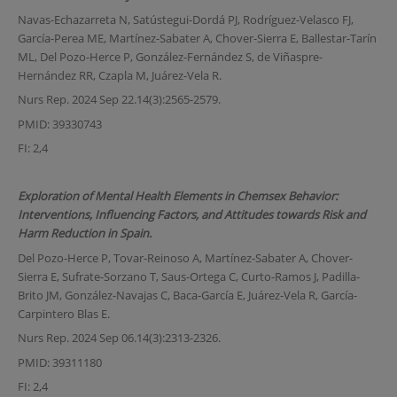
Navas-Echazarreta N, Satústegui-Dordá PJ, Rodríguez-Velasco FJ,
García-Perea ME, Martínez-Sabater A, Chover-Sierra E, Ballestar-Tarín
ML, Del Pozo-Herce P, González-Fernández S, de Viñaspre-
Hernández RR, Czapla M, Juárez-Vela R.
Nurs Rep. 2024 Sep 22.14(3):2565-2579.
PMID: 39330743
FI: 2,4
Exploration of Mental Health Elements in Chemsex Behavior:
Interventions, Influencing Factors, and Attitudes towards Risk and
Harm Reduction in Spain.
Del Pozo-Herce P, Tovar-Reinoso A, Martínez-Sabater A, Chover-
Sierra E, Sufrate-Sorzano T, Saus-Ortega C, Curto-Ramos J, Padilla-
Brito JM, González-Navajas C, Baca-García E, Juárez-Vela R, García-
Carpintero Blas E.
Nurs Rep. 2024 Sep 06.14(3):2313-2326.
PMID: 39311180
FI: 2,4