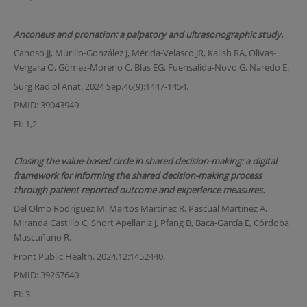
Anconeus and pronation: a palpatory and ultrasonographic study.
Canoso JJ, Murillo-González J, Mérida-Velasco JR, Kalish RA, Olivas-
Vergara O, Gómez-Moreno C, Blas EG, Fuensalida-Novo G, Naredo E.
Surg Radiol Anat. 2024 Sep.46(9):1447-1454.
PMID: 39043949
FI: 1,2
Closing the value-based circle in shared decision-making: a digital
framework for informing the shared decision-making process
through patient reported outcome and experience measures.
Del Olmo Rodríguez M, Martos Martinez R, Pascual Martínez A,
Miranda Castillo C, Short Apellaniz J, Pfang B, Baca-García E, Córdoba
Mascuñano R.
Front Public Health. 2024.12:1452440.
PMID: 39267640
FI: 3