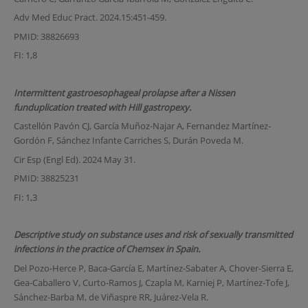
Adv Med Educ Pract. 2024.15:451-459.
PMID: 38826693
FI: 1,8
Intermittent gastroesophageal prolapse after a Nissen
funduplication treated with Hill gastropexy.
Castellón Pavón CJ, García Muñoz-Najar A, Fernandez Martínez-
Gordón F, Sánchez Infante Carriches S, Durán Poveda M.
Cir Esp (Engl Ed). 2024 May 31.
PMID: 38825231
FI: 1,3
Descriptive study on substance uses and risk of sexually transmitted
infections in the practice of Chemsex in Spain.
Del Pozo-Herce P, Baca-García E, Martínez-Sabater A, Chover-Sierra E,
Gea-Caballero V, Curto-Ramos J, Czapla M, Karniej P, Martínez-Tofe J,
Sánchez-Barba M, de Viñaspre RR, Juárez-Vela R.