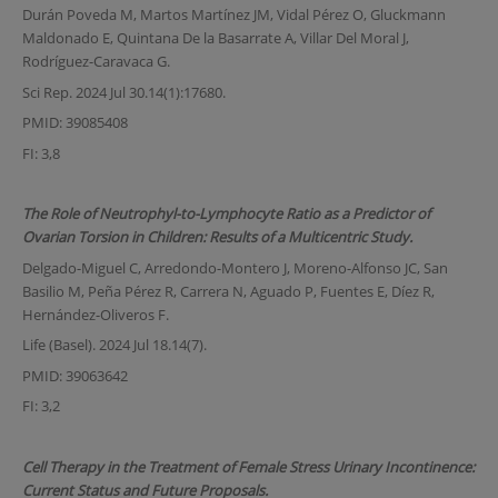
Durán Poveda M, Martos Martínez JM, Vidal Pérez O, Gluckmann
Maldonado E, Quintana De la Basarrate A, Villar Del Moral J,
Rodríguez-Caravaca G.
Sci Rep. 2024 Jul 30.14(1):17680.
PMID: 39085408
FI: 3,8
The Role of Neutrophyl-to-Lymphocyte Ratio as a Predictor of
Ovarian Torsion in Children: Results of a Multicentric Study.
Delgado-Miguel C, Arredondo-Montero J, Moreno-Alfonso JC, San
Basilio M, Peña Pérez R, Carrera N, Aguado P, Fuentes E, Díez R,
Hernández-Oliveros F.
Life (Basel). 2024 Jul 18.14(7).
PMID: 39063642
FI: 3,2
Cell Therapy in the Treatment of Female Stress Urinary Incontinence:
Current Status and Future Proposals.