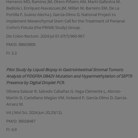
Herreros MD, Ramirez JM, Otero-Piñeiro AM, Martí-Gallostra M,
Badiola I, Enríquez-Navascues JM, Millan M, Barreiro EM, De La
Portilla F, Suárez Alecha J, García-Olmo D, National Project to
Implement Mesenchymal Stem Cell for the Treatment of Perianal
Crohn’s Fistula (the PRIME Study) Group.
Dis Colon Rectum. 2024 Jul 01.67(7):960-967.
PMID: 38603800
FI: 3,3
Pilot Study by Liquid Biopsy in Gastrointestinal Stromal Tumors:
Analysis of PDGFRA D842V Mutation and Hypermethylation of SEPT9
Presence by Digital Droplet PCR.
Olivera-Salazar R, Salcedo Cabañas G, Vega-Clemente L, Alonso-
Martín D, Castellano Megías VM, Volward P, García-Olmo D, García-
Arranz M.
Int J Mol Sci. 2024 Jun 20.25(12).
PMID: 38928487
FI: 4,9