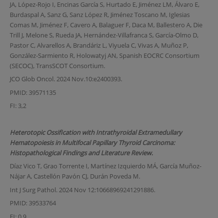
JA, López-Rojo I, Encinas García S, Hurtado E, Jiménez LM, Álvaro E,
Burdaspal A, Sanz G, Sanz López R, Jiménez Toscano M, Iglesias
Comas M, Jiménez F, Cavero A, Balaguer F, Daca M, Ballestero A, Die
Trill J, Melone S, Rueda JA, Hernández-Villafranca S, García-Olmo D,
Pastor C, Alvarellos A, Brandáriz L, Viyuela C, Vivas A, Muñoz P,
González-Sarmiento R, Holowatyj AN, Spanish EOCRC Consortium
(SECOC), TransSCOT Consortium.
JCO Glob Oncol. 2024 Nov.10:e2400393.
PMID: 39571135
FI: 3,2
Heterotopic Ossification with Intrathyroidal Extramedullary
Hematopoiesis in Multifocal Papillary Thyroid Carcinoma:
Histopathological Findings and Literature Review.
Díaz Vico T, Grao Torrente I, Martínez Izquierdo MÁ, García Muñoz-
Nájar A, Castellón Pavón CJ, Durán Poveda M.
Int J Surg Pathol. 2024 Nov 12:10668969241291886.
PMID: 39533764
FI: 0,9