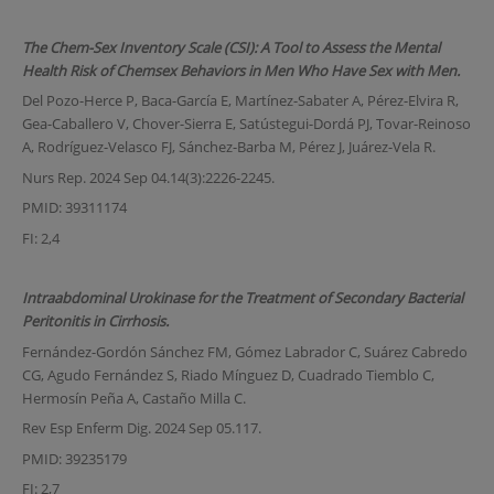
The Chem-Sex Inventory Scale (CSI): A Tool to Assess the Mental
Health Risk of Chemsex Behaviors in Men Who Have Sex with Men.
Del Pozo-Herce P, Baca-García E, Martínez-Sabater A, Pérez-Elvira R,
Gea-Caballero V, Chover-Sierra E, Satústegui-Dordá PJ, Tovar-Reinoso
A, Rodríguez-Velasco FJ, Sánchez-Barba M, Pérez J, Juárez-Vela R.
Nurs Rep. 2024 Sep 04.14(3):2226-2245.
PMID: 39311174
FI: 2,4
Intraabdominal Urokinase for the Treatment of Secondary Bacterial
Peritonitis in Cirrhosis.
Fernández-Gordón Sánchez FM, Gómez Labrador C, Suárez Cabredo
CG, Agudo Fernández S, Riado Mínguez D, Cuadrado Tiemblo C,
Hermosín Peña A, Castaño Milla C.
Rev Esp Enferm Dig. 2024 Sep 05.117.
PMID: 39235179
FI: 2,7