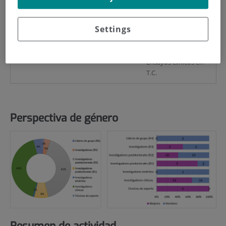
celular, Células
mesenquimales,
Settings
Biopsia líquida, Cirugía
experimental,
Modelos animales,
Ensayos clínicos en
T.C.
Perspectiva de género
Resumen de actividad