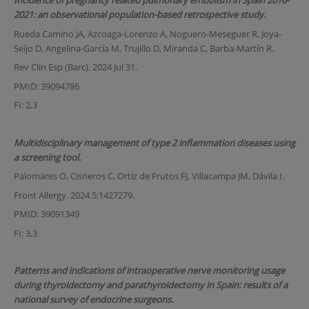
Incidence of pregnancy related pulmonary embolism in Spain 2016-
2021: an observational population-based retrospective study.
Rueda Camino JA, Azcoaga-Lorenzo A, Noguero-Meseguer R, Joya-
Seijo D, Angelina-García M, Trujillo D, Miranda C, Barba-Martín R.
Rev Clin Esp (Barc). 2024 Jul 31.
PMID: 39094786
FI: 2,3
Multidisciplinary management of type 2 inflammation diseases using
a screening tool.
Palomares O, Cisneros C, Ortiz de Frutos FJ, Villacampa JM, Dávila I.
Front Allergy. 2024.5:1427279.
PMID: 39091349
FI: 3,3
Patterns and indications of intraoperative nerve monitoring usage
during thyroidectomy and parathyroidectomy in Spain: results of a
national survey of endocrine surgeons.