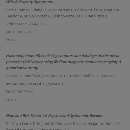
With Refractory Symptoms.
Garcia Romo E, Pfang B, Valle Borrego B, Lobo Antuña M, Noguera
Tejedor A, Rubio Gomez S, Galindo Vazquez V, Prieto Rios B.
J Palliat Med. 2024 Jul 08.
PMID: 38973718
FI: 2,2
Haemodynamic effect of a leg compression bandage on the distal
posterior tibial artery using 4D flow magnetic resonance imaging: A
quantitative study.
Garrigues-Ramón M, Arca-Arias A, Carrasco-Ribelles LA, Barrios C.
Int Wound J. 2024 Jul.21(7):e14901.
PMID: 38937919
FI: 2,6
Grief as a Risk Factor for Psychosis: A Systematic Review.
Del Pozo-Herce P, Miguel AG, Gonzalez-Rosas L, Alejandro-Rubio O,
Pascual-Lapuerta C, Porras-Segovia A.