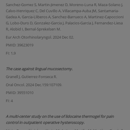
Sanchez-Gomez S, Martin-Jimenez D, Moreno-Luna R, Maza-Solano J,
Calvo-Henriquez C, Del Cuvillo A, Villacampa-Auba JM, Santamaria-
Gadea A, Garcia-Lliberos A, Sanchez-Barrueco A, Martinez-Capoccioni
G, Lobo-Duro D, Gonzalez-Garcia J, Palacios-Garcia J, Fernandez-Liesa
R, Alobid I, Bernal-Sprekelsen M.
Eur Arch Otorhinolaryngol. 2024 Dec 02.
PMID: 39623019
FI: 1,9
The case against lingual mucosectomy.
Granell J, Gutierrez-Fonseca R.
Oral Oncol. 2024 Dec.159:107109.
PMID: 39551010
FI: 4
A multi-center study on the use of lidocaine thermogel for pain
control in outpatient operative hysteroscopy.