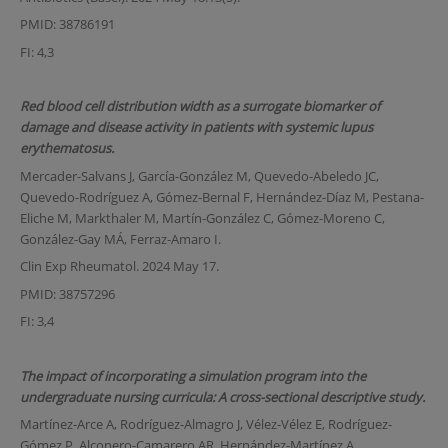
PMID: 38786191
FI: 4,3
Red blood cell distribution width as a surrogate biomarker of
damage and disease activity in patients with systemic lupus
erythematosus.
Mercader-Salvans J, García-González M, Quevedo-Abeledo JC,
Quevedo-Rodríguez A, Gómez-Bernal F, Hernández-Díaz M, Pestana-
Eliche M, Markthaler M, Martín-González C, Gómez-Moreno C,
González-Gay MÁ, Ferraz-Amaro I.
Clin Exp Rheumatol. 2024 May 17.
PMID: 38757296
FI: 3,4
The impact of incorporating a simulation program into the
undergraduate nursing curricula: A cross-sectional descriptive study.
Martínez-Arce A, Rodríguez-Almagro J, Vélez-Vélez E, Rodríguez-
Gómez P, Alconero-Camarero AR, Hernández-Martínez A.