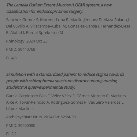
The Lamella Ostium Extent Mucosa (LOEM) system: a new
classification for endoscopic sinus surgery.
Sanchez-Gomez S, Moreno-Luna R, Martin-Jimenez D, Maza-Solano J,
Del Cuvillo A, Villacampa-Auba JM, Gonzalez-Garcia J, Fernandez-Liesa
R, Alobid I, Bernal-Sprekelsen M.
Rhinology. 2024 Oct 23.
PMID: 39440768
FI: 4,8
Simulation with a standardised patient to reduce stigma towards
people with schizophrenia spectrum disorder among nursing
students: A quasi-experimental study.
García-Carpintero Blas E, Vélez-Vélez E, Gómez-Moreno C, Martínez-
Arce A, Tovar-Reinoso A, Rodriguez-Gómez P, Vaquero Velerdas L,
López-Martín I.
Arch Psychiatr Nurs. 2024 Oct.52:24-30.
PMID: 39260980
FI: 2,2