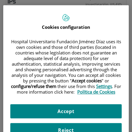
IPs
investigación. IIS-FJD
María Luisa de Molina
Hospital Universitario
Rampérez
Fundación Jiménez
Díaz.
Cookies configuration
María Dolores Herreros Marcos
Avda. Reyes Católicos,
Antonio Luis Noguera Tejedor
2. 28040 Madrid
Hospital Universitario Fundación Jiménez Díaz uses its
(España).
Pedro Villarejo Campos
own cookies and those of third parties (located in
countries whose legislation does not guarantee an
adequate level of data protection) for user
Investigación
authentication, statistical analysis, improving services
Palabras
and showing personalised advertising through the
Básica
analysis of your navigation. You can accept all cookies
clave
by pressing the button "
Accept cookies
" or
Clínica
configure/refuse them
their use from this
Settings
. For
Rehabilitación
more information click here:
Política de Cookies
auditiva, Enfermedad
de Méniere, Glándulas
salivares, Biopsia
Accept
líquida en cáncer
digestivo, "Watch and
wait" en cáncer rectal.
Reject
Colagenasa, Terapia