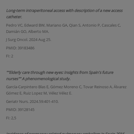
Long-term intraperitoneal access with description of a new access
catheter.
Pedro VC, Edward BW, Mariano GA, Qian S, Antonio P, Cascales C,
Damián GO, Alberto MA.
J Surg Oncol. 2024 Aug 25.
PMID: 39183486
FI: 2
""Elderly care through new eyes: Insights from Spain's future
nurses"" A phenomenological study.
García-Carpintero Blas E, Gómez Moreno C, Tovar Reinoso A, Álvarez
Gómez E, Ruiz Lopez M, Vélez Vélez E.
Geriatr Nurs. 2024.59:401-410.
PMID: 39128145
FI: 2,5