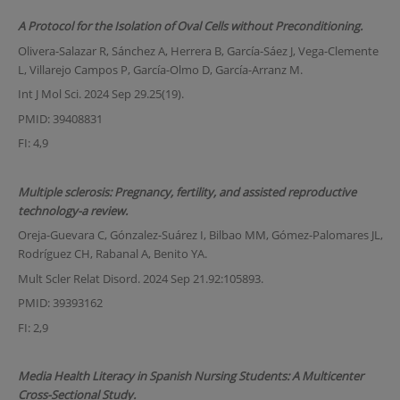
A Protocol for the Isolation of Oval Cells without Preconditioning.
Olivera-Salazar R, Sánchez A, Herrera B, García-Sáez J, Vega-Clemente
L, Villarejo Campos P, García-Olmo D, García-Arranz M.
Int J Mol Sci. 2024 Sep 29.25(19).
PMID: 39408831
FI: 4,9
Multiple sclerosis: Pregnancy, fertility, and assisted reproductive
technology-a review.
Oreja-Guevara C, Gónzalez-Suárez I, Bilbao MM, Gómez-Palomares JL,
Rodríguez CH, Rabanal A, Benito YA.
Mult Scler Relat Disord. 2024 Sep 21.92:105893.
PMID: 39393162
FI: 2,9
Media Health Literacy in Spanish Nursing Students: A Multicenter
Cross-Sectional Study.