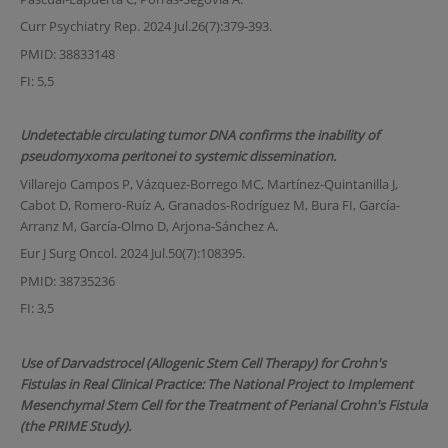
Curr Psychiatry Rep. 2024 Jul.26(7):379-393.
PMID: 38833148
FI: 5,5
Undetectable circulating tumor DNA confirms the inability of
pseudomyxoma peritonei to systemic dissemination.
Villarejo Campos P, Vázquez-Borrego MC, Martínez-Quintanilla J,
Cabot D, Romero-Ruíz A, Granados-Rodríguez M, Bura FI, García-
Arranz M, García-Olmo D, Arjona-Sánchez A.
Eur J Surg Oncol. 2024 Jul.50(7):108395.
PMID: 38735236
FI: 3,5
Use of Darvadstrocel (Allogenic Stem Cell Therapy) for Crohn's
Fistulas in Real Clinical Practice: The National Project to Implement
Mesenchymal Stem Cell for the Treatment of Perianal Crohn's Fistula
(the PRIME Study).