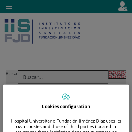
E
Idiom
Toggle
es
navigation
activo
Saltar
Selector
Buscar
al
de
contenido
idioma
Cookies configuration
Hospital Universitario Fundación Jiménez Díaz uses its
own cookies and those of third parties (located in
countries whose legislation does not guarantee an