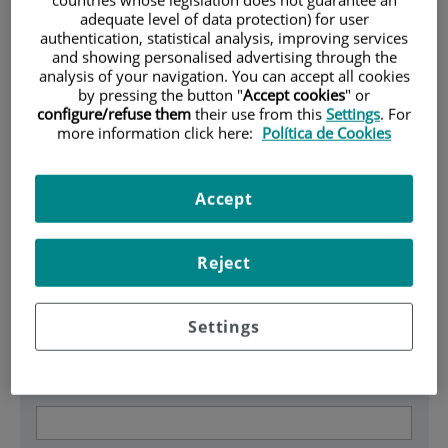
adequate level of data protection) for user
HOME
| FORMULARIO DE CONTACTO
authentication, statistical analysis, improving services
and showing personalised advertising through the
Formulario de contacto
analysis of your navigation. You can accept all cookies
by pressing the button "
Accept cookies
" or
configure/refuse them
their use from this
Settings
. For
Si desea enviar alguna sugerencia o pregunta sobre alguno
more information click here:
Política de Cookies
de los temas presentes en la Web, puede realizarlo desde
esta página. Rellene los campos del formulario que aparece
a continuación y pulse sobre el botón Enviar.
Accept
Datos obligatorios
Reject
(*)
Apellidos
Settings
(*)
Nombre