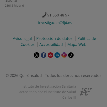
(España)
28015 Madrid
91 550 48 97
investigacion@fjd.es
Aviso legal
Protección de datos
Política de
Cookies
Accesibilidad
Mapa Web
Este
Este
Este
Este
Este
Enlace
enlace
enlace
enlace
enlace
enlace
a
se
se
se
se
se
una
abrirá
abrirá
abrirá
abrirá
abrirá
aplicación
en
en
en
en
en
externa.
© 2026 Quirónsalud - Todos los derechos reservados
una
una
una
una
una
ventana
ventana
ventana
ventana
ventana
Instituto de Investigación Sanitaria
nueva.
nueva.
nueva.
nueva.
nueva.
acreditado por el Instituto de Salud
Carlos III