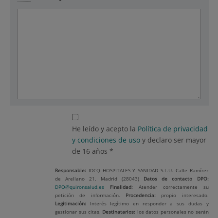
He leído y acepto la
Política de privacidad
y condiciones de uso
y declaro ser mayor
de 16 años *
Responsable:
IDCQ HOSPITALES Y SANIDAD S.L.U. Calle Ramírez
de Arellano 21, Madrid (28043)
Datos de contacto
DPO:
DPO@quironsalud.es
Finalidad:
Atender correctamente su
petición de información.
Procedencia:
propio interesado.
Legitimación:
Interés legítimo en responder a sus dudas y
gestionar sus citas.
Destinatarios:
los datos personales no serán