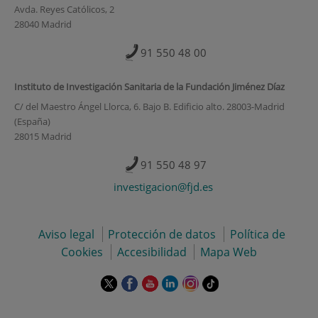
Avda. Reyes Católicos, 2
28040 Madrid
91 550 48 00
Instituto de Investigación Sanitaria de la Fundación Jiménez Díaz
C/ del Maestro Ángel Llorca, 6. Bajo B. Edificio alto. 28003-Madrid
(España)
28015 Madrid
91 550 48 97
investigacion@fjd.es
Aviso legal
Protección de datos
Política de
Cookies
Accesibilidad
Mapa Web
Este
Este
Este
Este
Este
Enlace
enlace
enlace
enlace
enlace
enlace
a
se
se
se
se
se
una