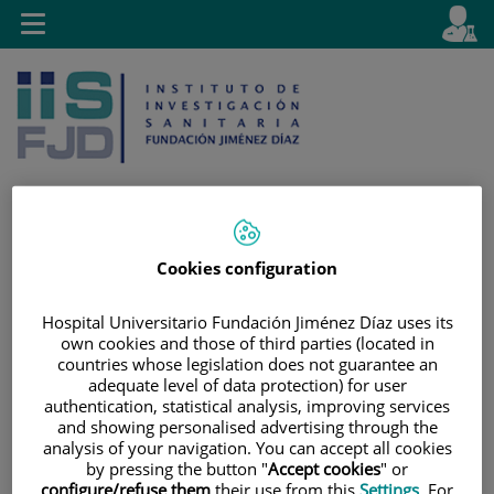
Saltar al contenido
E
Idiom
Toggle
es
navigation
activo
Cookies configuration
Saltar
Selector
Buscar
al
de
contenido
idioma
Hospital Universitario Fundación Jiménez Díaz uses its
own cookies and those of third parties (located in
countries whose legislation does not guarantee an
adequate level of data protection) for user
authentication, statistical analysis, improving services
and showing personalised advertising through the
analysis of your navigation. You can accept all cookies
by pressing the button "
Accept cookies
" or
configure/refuse them
their use from this
Settings
. For