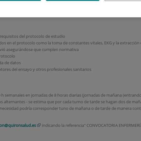
en ensayos clínicos.
 requisitos del protocolo de estudio
dos en el protocolo como la toma de constantes vitales, EKG y la extracció
envió asegurándose que cumplen normativa
rotocolo
da de datos
ores del ensayo y otros profesionales sanitarios
 h semanales en jornadas de 8 horas diarias (jornadas de mañana (entrando
s alternantes - se estima que por cada turno de tarde se hagan dos de mañ
de necesidad podría corresponder tuno de mañana o de tarde de manera cont
cion@quironsalud.es
indicando la referencia" CONVOCATORIA ENFERMERÍ