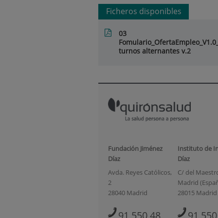
Ficheros disponibles
03
Fomulario_OfertaEmpleo_V1
turnos alternantes v.2
Fundación Jiménez
Instituto de I
Díaz
Díaz
Avda. Reyes Católicos,
C/ del Maestro 
2
Madrid (Espa
28040 Madrid
28015 Madrid
91 550 48
91 550