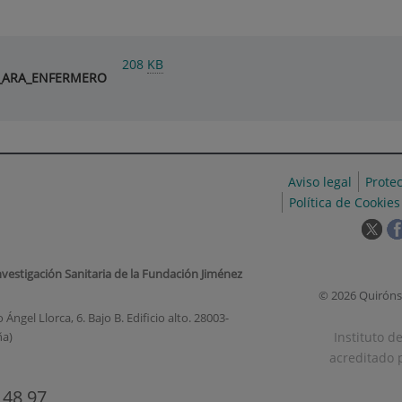
208
KB
.0_ARA_ENFERMERO
Aviso legal
Prote
Política de Cookies
Est
enl
se
nvestigación Sanitaria de la Fundación Jiménez
abr
© 2026 Quiróns
en
Ángel Llorca, 6. Bajo B. Edificio alto. 28003-
una
Instituto d
ña)
ven
acreditado p
nue
 48 97