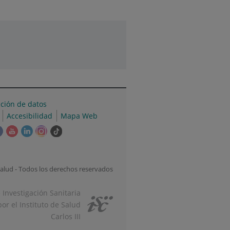
cción de datos
Accesibilidad
Mapa Web
e
Este
Este
Este
Este
Enlace
ace
enlace
enlace
enlace
enlace
a
se
se
se
se
una
irá
abrirá
abrirá
abrirá
abrirá
aplicación
alud - Todos los derechos reservados
en
en
en
en
externa.
una
una
una
una
e Investigación Sanitaria
tana
ventana
ventana
ventana
ventana
or el Instituto de Salud
va.
nueva.
nueva.
nueva.
nueva.
Carlos III