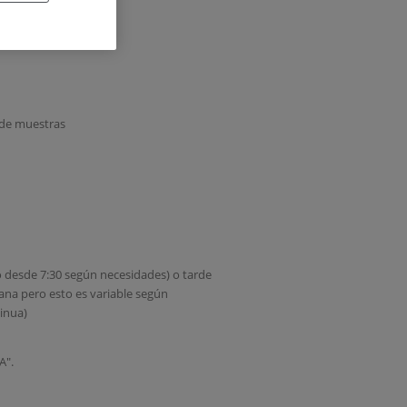
n de muestras
 desde 7:30 según necesidades) o tarde
ana pero esto es variable según
inua)
A".