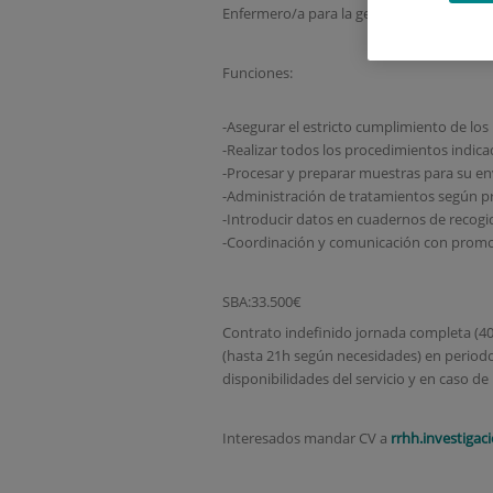
Enfermero/a para la gestión de pacientes 
Funciones:
-Asegurar el estricto cumplimiento de los
-Realizar todos los procedimientos indica
-Procesar y preparar muestras para su 
-Administración de tratamientos según p
-Introducir datos en cuadernos de recogi
-Coordinación y comunicación con promot
SBA:33.500€
Contrato indefinido jornada completa (40
(hasta 21h según necesidades) en periodo
disponibilidades del servicio y en caso 
Interesados mandar CV a
rrhh.investiga