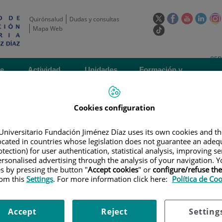
Este
Este
Este
Este
Quirónsalud
Dudas y consultas
enlace
enlace
enlace
enla
Mapa Web
Enlace
se
se
se
se
a
abrirá
abrirá
abrirá
abrir
una
Selecto
Idi
esp
en
en
en
en
aplicación
de
act
una
una
una
una
de
Actividad
Unidades
Formación y
externa.
Actual
idioma
científica
de apoyo
Empleo
ventana
ventana
ventana
vent
nueva.
nueva.
nueva.
nuev
Cookies configuration
Universitario Fundación Jiménez Díaz uses its own cookies and th
located in countries whose legislation does not guarantee an adequ
tection) for user authentication, statistical analysis, improving s
rsonalised advertising through the analysis of your navigation. Y
es by pressing the button "
Accept cookies
" or
configure/refuse th
ERTAS DE EMPLEO
|
ENFERMERO/A // NURSE
rom this
Settings
. For more information click here:
Política de Co
Nurse
Accept
Reject
Setting
- Foncillas) del Instituto de Investigación Sanitaria Fundación Jiménez Díaz