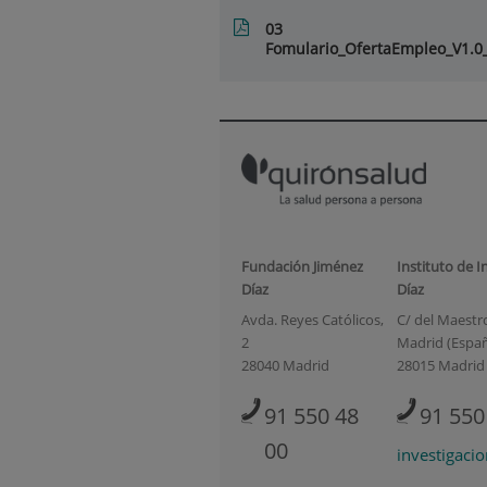
03
Fomulario_OfertaEmpleo_V1.
Fundación Jiménez
Instituto de I
Díaz
Díaz
Avda. Reyes Católicos,
C/ del Maestro 
2
Madrid (Espa
28040 Madrid
28015 Madrid
91 550 48
91 550
00
investigaci