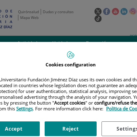
Este
Este
Este
Este
Quirónsalud
Dudas y consultas
enlace
enlace
enlace
enla
Mapa Web
Enlace
se
se
se
se
a
abrirá
abrirá
abrirá
abrir
una
Selecto
Idi
esp
en
en
en
en
aplicación
de
act
una
una
una
una
de
Actividad
Unidades
Formación y
externa.
Actual
idioma
científica
de apoyo
Empleo
ventana
ventana
ventana
vent
nueva.
nueva.
nueva.
nuev
Cookies configuration
Universitario Fundación Jiménez Díaz uses its own cookies and th
located in countries whose legislation does not guarantee an adequ
tection) for user authentication, statistical analysis, improving s
rsonalised advertising through the analysis of your navigation. Y
es by pressing the button "
Accept cookies
" or
configure/refuse th
ERTAS DE EMPLEO
|
RESPONSABLE DE LA UNIDAD DE APOYO A LA INN
rom this
Settings
. For more information click here:
Política de Co
Accept
Reject
Setting
a unidad de apoyo a la innova