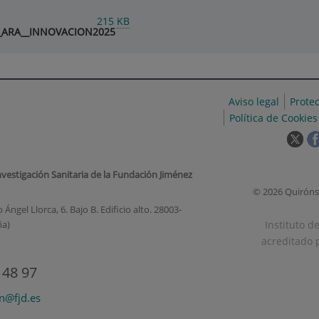
215
KB
0_ARA__INNOVACION2025
Aviso legal
Prote
Política de Cookies
Est
enl
se
nvestigación Sanitaria de la Fundación Jiménez
abr
© 2026 Quiróns
en
Ángel Llorca, 6. Bajo B. Edificio alto. 28003-
una
Instituto d
ña)
ven
acreditado p
nue
 48 97
on@fjd.es