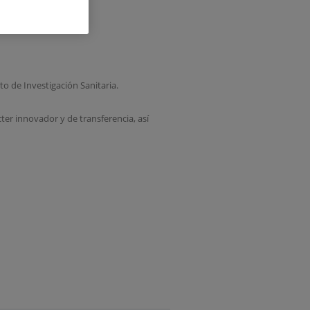
t
to de Investigación Sanitaria.
ter innovador y de transferencia, así