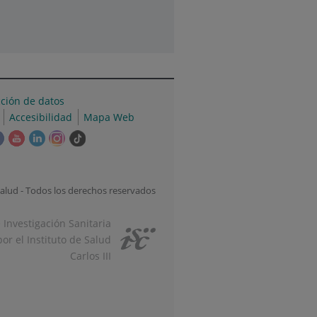
cción de datos
Accesibilidad
Mapa Web
e
Este
Este
Este
Este
Enlace
ace
enlace
enlace
enlace
enlace
a
se
se
se
se
una
irá
abrirá
abrirá
abrirá
abrirá
aplicación
alud - Todos los derechos reservados
en
en
en
en
externa.
una
una
una
una
e Investigación Sanitaria
tana
ventana
ventana
ventana
ventana
or el Instituto de Salud
va.
nueva.
nueva.
nueva.
nueva.
Carlos III