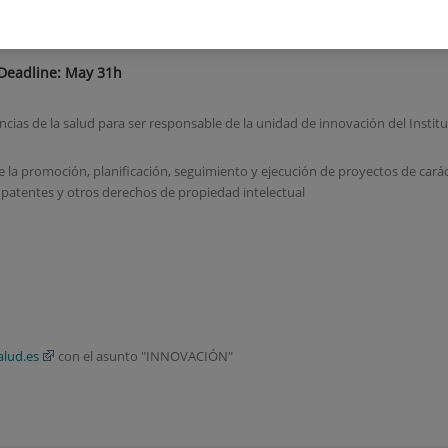
ger to lead the innovation uni
 Deadline: May 31h
encias de la salud para ser responsable de la unidad de innovación del Institu
 la promoción, planificación, seguimiento y ejecución de proyectos de carác
e patentes y otros derechos de propiedad intelectual
alud.es
con el asunto "INNOVACIÓN"