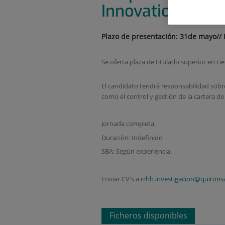
Innovation mana
Plazo de presentación: 31de mayo//
Se oferta plaza de titulado superior en ci
El candidato tendrá responsabilidad sobre
como el control y gestión de la cartera d
Jornada completa.
Duración: Indefinido
SBA: Según experiencia.
Enviar CV's a
rrhh.investigacion@quirons
Ficheros disponibles