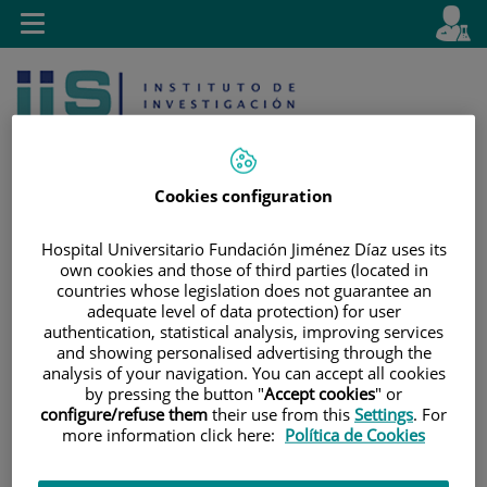
Saltar al contenido
E
Idiom
Toggle
es
navigation
activo
Cookies configuration
Hospital Universitario Fundación Jiménez Díaz uses its
own cookies and those of third parties (located in
Saltar
Selector
Buscar
countries whose legislation does not guarantee an
al
de
adequate level of data protection) for user
contenido
idioma
authentication, statistical analysis, improving services
and showing personalised advertising through the
analysis of your navigation. You can accept all cookies
by pressing the button "
Accept cookies
" or
configure/refuse them
their use from this
Settings
. For
more information click here:
Política de Cookies