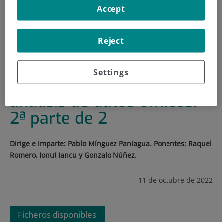
Accept
INICIO
|
FORMACIÓN Y EMPLEO
|
PLAN DE FORMACIÓN
Reject
|
CURSO DE INTRODUCCIÓN AL ANÁLISIS DE DATOS
ÓMICOS. 2ª PARTE DE 2
Settings
Curso de introducción al
análisis de datos ómicos.
2ª parte de 2
Dirige e imparte: Pablo Mínguez Paniagua. Ponentes: Raquel
Romero, Ionut Iancu y Gonzalo Núñez.
11 de octubre de 2022
Ficheros disponibles