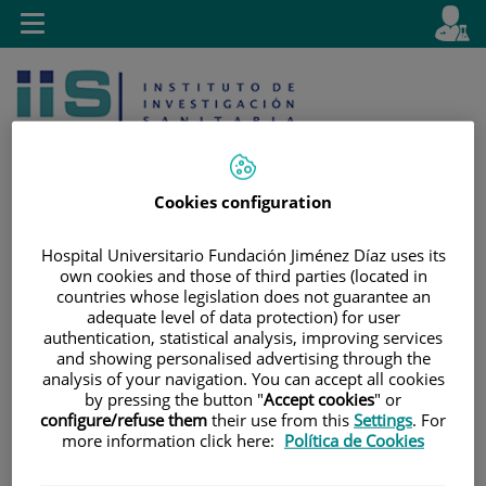
Saltar al contenido
E
Idiom
Toggle
es
navigation
activo
Cookies configuration
Hospital Universitario Fundación Jiménez Díaz uses its
Saltar
Selector
Buscar
own cookies and those of third parties (located in
al
de
countries whose legislation does not guarantee an
contenido
idioma
adequate level of data protection) for user
authentication, statistical analysis, improving services
and showing personalised advertising through the
analysis of your navigation. You can accept all cookies
by pressing the button "
Accept cookies
" or
configure/refuse them
their use from this
Settings
. For
more information click here:
Política de Cookies