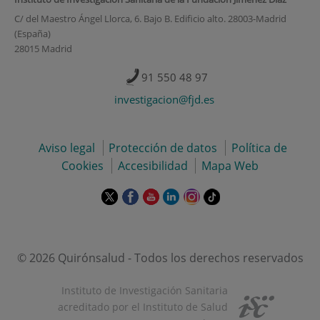
C/ del Maestro Ángel Llorca, 6. Bajo B. Edificio alto. 28003-Madrid
(España)
28015 Madrid
91 550 48 97
investigacion@fjd.es
Aviso legal
Protección de datos
Política de
Cookies
Accesibilidad
Mapa Web
Este
Este
Este
Este
Este
Enlace
enlace
enlace
enlace
enlace
enlace
a
se
se
se
se
se
una
abrirá
abrirá
abrirá
abrirá
abrirá
aplicación
en
en
en
en
en
externa.
© 2026 Quirónsalud - Todos los derechos reservados
una
una
una
una
una
ventana
ventana
ventana
ventana
ventana
Instituto de Investigación Sanitaria
nueva.
nueva.
nueva.
nueva.
nueva.
acreditado por el Instituto de Salud