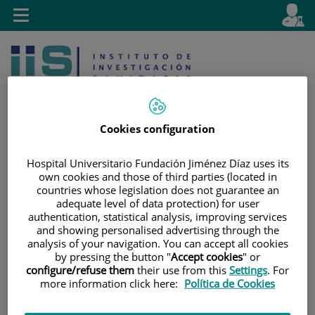
Saltar al contenido
E
Idiom
Toggle
es
navigation
activo
Cookies configuration
Hospital Universitario Fundación Jiménez Díaz uses its
Saltar
Selector
Buscar
own cookies and those of third parties (located in
al
de
countries whose legislation does not guarantee an
adequate level of data protection) for user
contenido
idioma
authentication, statistical analysis, improving services
and showing personalised advertising through the
analysis of your navigation. You can accept all cookies
by pressing the button "
Accept cookies
" or
configure/refuse them
their use from this
Settings
. For
more information click here:
Política de Cookies