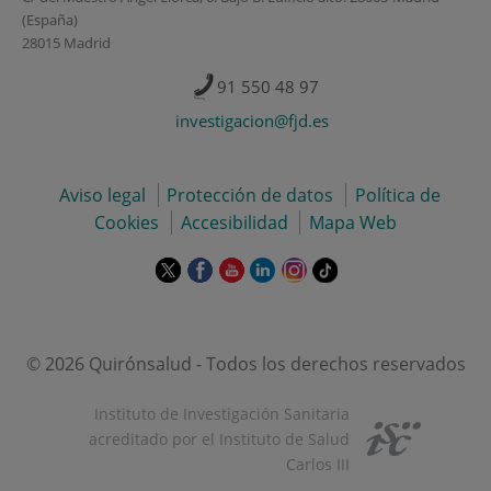
(España)
28015 Madrid
91 550 48 97
investigacion@fjd.es
Aviso legal
Protección de datos
Política de
Cookies
Accesibilidad
Mapa Web
Este
Este
Este
Este
Este
Enlace
enlace
enlace
enlace
enlace
enlace
a
se
se
se
se
se
una
abrirá
abrirá
abrirá
abrirá
abrirá
aplicación
en
en
en
en
en
externa.
© 2026 Quirónsalud - Todos los derechos reservados
una
una
una
una
una
ventana
ventana
ventana
ventana
ventana
Instituto de Investigación Sanitaria
nueva.
nueva.
nueva.
nueva.
nueva.
acreditado por el Instituto de Salud
Carlos III