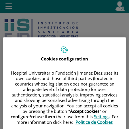
Saltar al contenido
E
Idiom
Toggle
es
navigation
activo
Cookies configuration
Saltar
Selector
Buscar
Hospital Universitario Fundación Jiménez Díaz uses its
al
de
own cookies and those of third parties (located in
contenido
idioma
countries whose legislation does not guarantee an
adequate level of data protection) for user
authentication, statistical analysis, improving services
and showing personalised advertising through the
analysis of your navigation. You can accept all cookies
by pressing the button "
Accept cookies
" or
configure/refuse them
their use from this
Settings
. For
more information click here:
Política de Cookies