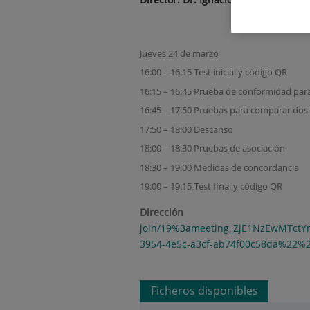
Jueves 24 de marzo
16:00 – 16:15 Test inicial y código QR
16:15 – 16:45 Prueba de conformidad par
16:45 – 17:50 Pruebas para comparar dos
17:50 – 18:00 Descanso
18:00 – 18:30 Pruebas de asociación
18:30 – 19:00 Medidas de concordancia
19:00 – 19:15 Test final y código QR
Direc
join/19%3ameeting_ZjE1NzEwMTct
3954-4e5c-a3cf-ab74f00c58da%22%
Ficheros disponibles