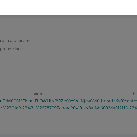
a una proporción
 proporciones
ción web:
h
YmEzMC00MTNmLTllOWUtN2ViZmYxYWJjNjcw%40thread.v2/0?cont
2c%22Oid%22%3a%22787097ab-aa20-401e-8aff-b60924a0f2f1%22