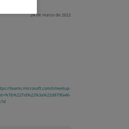
24 de marzo de 2022
ttps://teams.microsoft.com/l/meetup-
ext=%7b%22Tid%22%3a%22d879fa46-
%7d