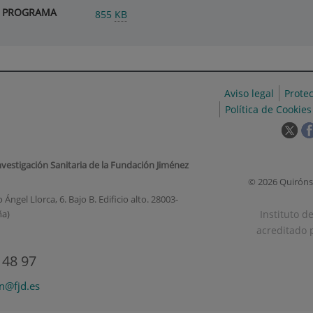
ica PROGRAMA
855
KB
Aviso legal
Prote
Política de Cookies
Est
enl
se
nvestigación Sanitaria de la Fundación Jiménez
abr
© 2026 Quiróns
en
Ángel Llorca, 6. Bajo B. Edificio alto. 28003-
una
Instituto d
ña)
ven
acreditado p
nue
 48 97
on@fjd.es