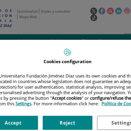
Este
Este
Este
Este
Quirónsalud
Dudas y consultas
enlace
enlace
enlace
enla
Mapa Web
Enlace
se
se
se
se
a
abrirá
abrirá
abrirá
abrir
una
Selecto
Idi
esp
en
en
en
en
aplicación
de
act
una
una
una
una
de
Actividad
Unidades
Formación y
externa.
Actual
idioma
científica
de apoyo
Empleo
ventana
ventana
ventana
vent
nueva.
nueva.
nueva.
nuev
Cookies configuration
Universitario Fundación Jiménez Díaz uses its own cookies and th
located in countries whose legislation does not guarantee an adequ
tection) for user authentication, statistical analysis, improving s
rsonalised advertising through the analysis of your navigation. Y
es by pressing the button "
Accept cookies
" or
configure/refuse th
LAN DE FORMACIÓN
|
TALLER DE BIOESTADÍSTICA BÁSICA. 2ª JORNADA DE 
rom this
Settings
. For more information click here:
Política de Co
adística Básica. 2ª jornada de 
Accept
Reject
Setting