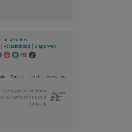
cción de datos
Accesibilidad
Mapa Web
e
Este
Este
Este
Este
Enlace
ace
enlace
enlace
enlace
enlace
a
se
se
se
se
una
irá
abrirá
abrirá
abrirá
abrirá
aplicación
alud - Todos los derechos reservados
en
en
en
en
externa.
una
una
una
una
e Investigación Sanitaria
tana
ventana
ventana
ventana
ventana
or el Instituto de Salud
va.
nueva.
nueva.
nueva.
nueva.
Carlos III