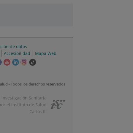
cción de datos
Accesibilidad
Mapa Web
e
Este
Este
Este
Este
Enlace
ace
enlace
enlace
enlace
enlace
a
se
se
se
se
una
irá
abrirá
abrirá
abrirá
abrirá
aplicación
alud - Todos los derechos reservados
en
en
en
en
externa.
una
una
una
una
e Investigación Sanitaria
tana
ventana
ventana
ventana
ventana
or el Instituto de Salud
va.
nueva.
nueva.
nueva.
nueva.
Carlos III