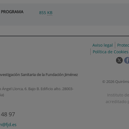
ica PROGRAMA
855
KB
Aviso legal
Prote
Política de Cookies
Est
enl
se
nvestigación Sanitaria de la Fundación Jiménez
abr
© 2026 Quiróns
en
Ángel Llorca, 6. Bajo B. Edificio alto. 28003-
una
Instituto d
ña)
ven
acreditado p
nue
 48 97
on@fjd.es