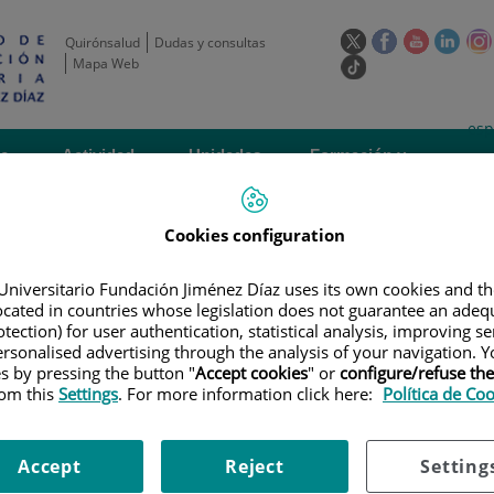
Este
Este
Este
Este
Quirónsalud
Dudas y consultas
enlace
enlace
enlace
enla
Mapa Web
Enlace
se
se
se
se
a
abrirá
abrirá
abrirá
abrir
una
Selecto
Idi
esp
en
en
en
en
aplicación
de
act
una
una
una
una
de
Actividad
Unidades
Formación y
externa.
Actual
idioma
científica
de apoyo
Empleo
ventana
ventana
ventana
vent
nueva.
nueva.
nueva.
nuev
Cookies configuration
Universitario Fundación Jiménez Díaz uses its own cookies and th
located in countries whose legislation does not guarantee an adequ
tection) for user authentication, statistical analysis, improving s
rsonalised advertising through the analysis of your navigation. Y
es by pressing the button "
Accept cookies
" or
configure/refuse th
LAN DE FORMACIÓN
|
TALLER DE BIOESTADÍSTICA BÁSICA. 3ª JORNADA DE 
rom this
Settings
. For more information click here:
Política de Co
adística Básica. 3ª jornada de 
Accept
Reject
Setting