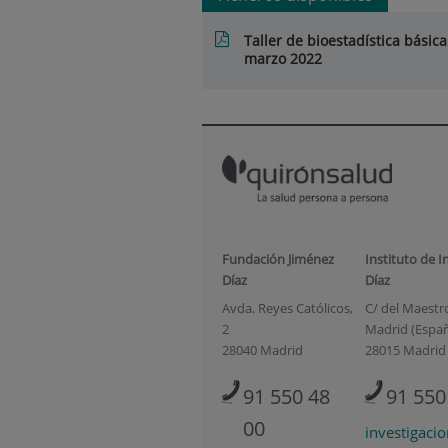
Taller de bioestadística bás
marzo 2022
Fundación Jiménez
Instituto de I
Díaz
Díaz
Avda. Reyes Católicos,
C/ del Maestro 
2
Madrid (Espa
28040 Madrid
28015 Madrid
91 550 48
91 550
00
investigaci