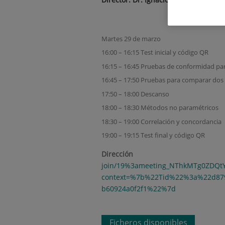
Martes 29 de marzo
16:00 – 16:15 Test inicial y código QR
16:15 – 16:45 Pruebas de conformidad pa
16:45 – 17:50 Pruebas para comparar dos
17:50 – 18:00 Descanso
18:00 – 18:30 Métodos no paramétricos
18:30 – 19:00 Correlación y concordancia
19:00 – 19:15 Test final y código QR
Direc
join/19%3ameeting_NThkMTg0ZDQ
context=%7b%22Tid%22%3a%22d879
b60924a0f2f1%22%7d
Ficheros disponibles