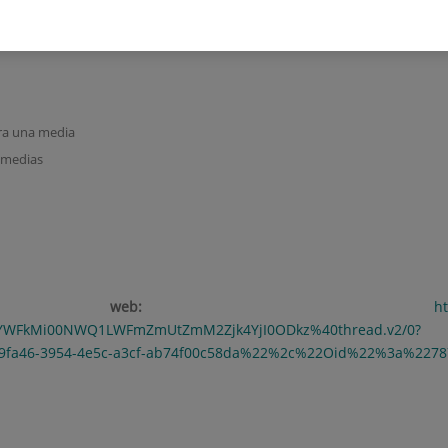
ra una media
 medias
ción web:
h
tYWFkMi00NWQ1LWFmZmUtZmM2Zjk4YjI0ODkz%40thread.v2/0?
fa46-3954-4e5c-a3cf-ab74f00c58da%22%2c%22Oid%22%3a%227870