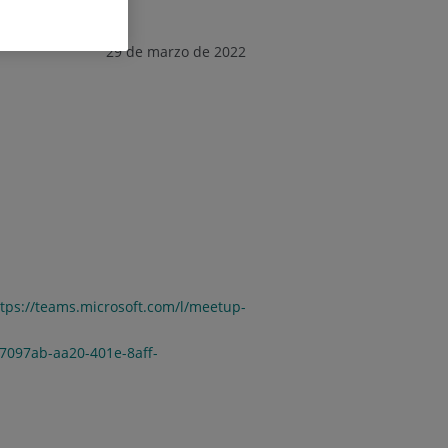
29 de marzo de 2022
ttps://teams.microsoft.com/l/meetup-
97ab-aa20-401e-8aff-