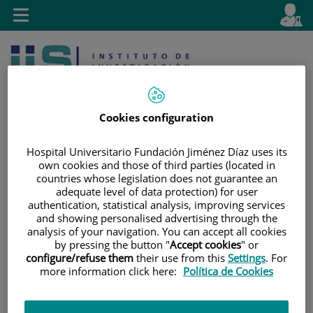
Saltar al contenido
E
Idiom
Toggle
es
navigation
activo
Cookies configuration
Hospital Universitario Fundación Jiménez Díaz uses its
own cookies and those of third parties (located in
Saltar
Selector
Buscar
countries whose legislation does not guarantee an
al
de
adequate level of data protection) for user
contenido
idioma
authentication, statistical analysis, improving services
and showing personalised advertising through the
analysis of your navigation. You can accept all cookies
by pressing the button "
Accept cookies
" or
configure/refuse them
their use from this
Settings
. For
more information click here:
Política de Cookies