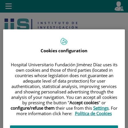
Saltar al contenido
E
Idiom
Toggle
es
navigation
activo
Cookies configuration
Hospital Universitario Fundación Jiménez Díaz uses its
own cookies and those of third parties (located in
Saltar
Selector
Buscar
countries whose legislation does not guarantee an
al
de
adequate level of data protection) for user
contenido
idioma
authentication, statistical analysis, improving services
and showing personalised advertising through the
analysis of your navigation. You can accept all cookies
by pressing the button "
Accept cookies
" or
configure/refuse them
their use from this
Settings
. For
more information click here:
Política de Cookies