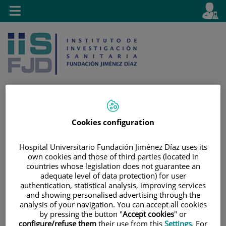
Saltar al contenido
E
Idiom
Toggle
es
navigation
activo
Cookies configuration
Saltar
Selector
Buscar
al
de
Hospital Universitario Fundación Jiménez Díaz uses its
contenido
idioma
own cookies and those of third parties (located in
countries whose legislation does not guarantee an
adequate level of data protection) for user
authentication, statistical analysis, improving services
and showing personalised advertising through the
analysis of your navigation. You can accept all cookies
by pressing the button "
Accept cookies
" or
configure/refuse them
their use from this
Settings
. For