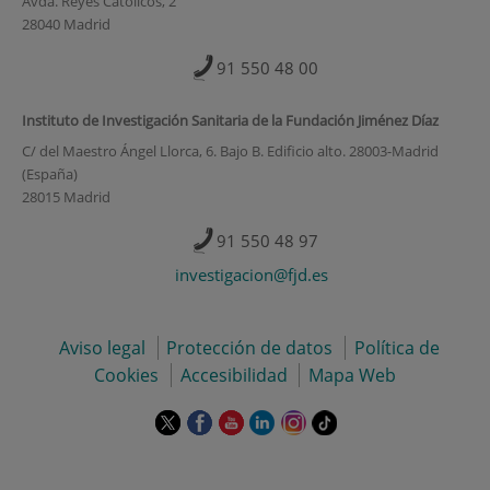
Avda. Reyes Católicos, 2
28040 Madrid
91 550 48 00
Instituto de Investigación Sanitaria de la Fundación Jiménez Díaz
C/ del Maestro Ángel Llorca, 6. Bajo B. Edificio alto. 28003-Madrid
(España)
28015 Madrid
91 550 48 97
investigacion@fjd.es
Aviso legal
Protección de datos
Política de
Cookies
Accesibilidad
Mapa Web
Este
Este
Este
Este
Este
Enlace
enlace
enlace
enlace
enlace
enlace
a
se
se
se
se
se
una
abrirá
abrirá
abrirá
abrirá
abrirá
aplicación