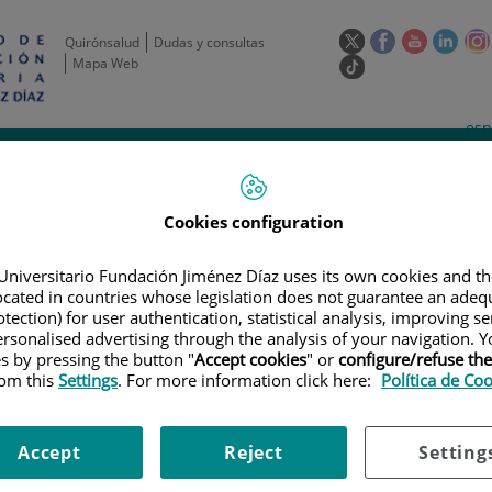
Este
Este
Este
Este
Quirónsalud
Dudas y consultas
enlace
enlace
enlace
enla
Mapa Web
Enlace
se
se
se
se
a
abrirá
abrirá
abrirá
abrir
una
Selecto
Idi
esp
en
en
en
en
aplicación
de
act
una
una
una
una
de
Actividad
Unidades
Formación y
externa.
Actual
idioma
científica
de apoyo
Empleo
ventana
ventana
ventana
vent
nueva.
nueva.
nueva.
nuev
Cookies configuration
Universitario Fundación Jiménez Díaz uses its own cookies and th
located in countries whose legislation does not guarantee an adequ
tection) for user authentication, statistical analysis, improving s
rsonalised advertising through the analysis of your navigation. Y
es by pressing the button "
Accept cookies
" or
configure/refuse th
rom this
Settings
. For more information click here:
Política de Co
AYOS CLÍNICOS
|
AN OPEN-LABEL PHASE1/1B STUDY TO EVALUATE THE S
RATION EGFR-TKI, AS MONOTHERAPY OR IN CONBINATIONS WITH JNJ-611863
TH ADVANCED NON-SMAILL CELL LUNG CANCER
Accept
Reject
Setting