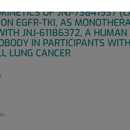
 PHASE1/1B STUDY TO EVALU
NETICS OF JNJ-73841937 (LA
ION EGFR-TKI, AS MONOTHERA
ITH JNJ-61186372, A HUMAN 
OBODY IN PARTICIPANTS WIT
LL LUNG CANCER
O
EL