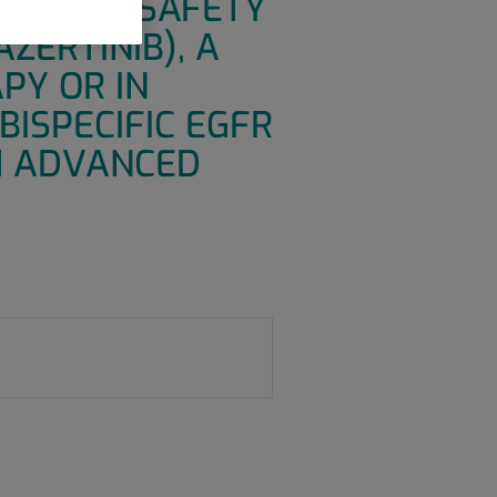
ATE THE SAFETY
ZERTINIB), A
PY OR IN
BISPECIFIC EGFR
H ADVANCED