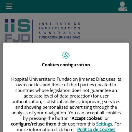
Saltar al contenido
E
Idiom
Toggle
es
navigation
activo
Cookies configuration
Saltar
Selector
Buscar
Hospital Universitario Fundación Jiménez Díaz uses its
al
de
own cookies and those of third parties (located in
contenido
idioma
countries whose legislation does not guarantee an
adequate level of data protection) for user
authentication, statistical analysis, improving services
and showing personalised advertising through the
analysis of your navigation. You can accept all cookies
by pressing the button "
Accept cookies
" or
configure/refuse them
their use from this
Settings
. For
more information click here:
Política de Cookies