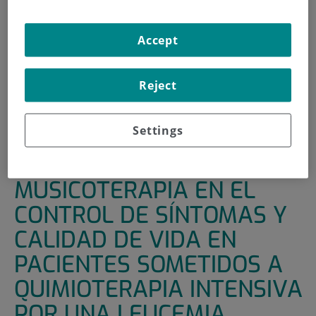
INICIO
|
UNIDADES DE APOYO
|
ENSAYOS CLÍNICOS
Accept
|
EFECTOS DE LA MUSICOTERAPIA EN EL CONTROL DE
SÍNTOMAS Y CALIDAD DE VIDA EN PACIENTES
SOMETIDOS A QUIMIOTERAPIA INTENSIVA POR UNA
Reject
LEUCEMIA AGUDA MIELOBLÁSTICA Y A TRASPLANTE DE
PROGENITORES HEMATOPOYÉTICOS: ENSAYO CLÍNICO
CONTROLADO Y ALEATORIZADO
Settings
EFECTOS DE LA
MUSICOTERAPIA EN EL
CONTROL DE SÍNTOMAS Y
CALIDAD DE VIDA EN
PACIENTES SOMETIDOS A
QUIMIOTERAPIA INTENSIVA
POR UNA LEUCEMIA