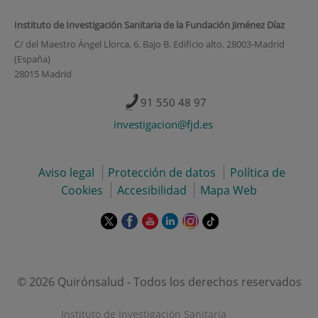
Instituto de Investigación Sanitaria de la Fundación Jiménez Díaz
C/ del Maestro Ángel Llorca, 6. Bajo B. Edificio alto. 28003-Madrid
(España)
28015 Madrid
91 550 48 97
investigacion@fjd.es
Aviso legal
Protección de datos
Política de
Cookies
Accesibilidad
Mapa Web
Este
Este
Este
Este
Este
Enlace
enlace
enlace
enlace
enlace
enlace
a
se
se
se
se
se
una
abrirá
abrirá
abrirá
abrirá
abrirá
aplicación
en
en
en
en
en
externa.
© 2026 Quirónsalud - Todos los derechos reservados
una
una
una
una
una
ventana
ventana
ventana
ventana
ventana
Instituto de Investigación Sanitaria