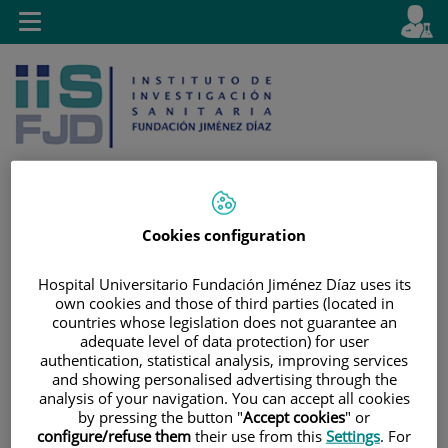
Saltar al contenido
E
Idiom
Toggle
es
navigation
activo
Cookies configuration
Saltar
Selector
Buscar
al
de
Hospital Universitario Fundación Jiménez Díaz uses its
contenido
idioma
own cookies and those of third parties (located in
countries whose legislation does not guarantee an
adequate level of data protection) for user
authentication, statistical analysis, improving services
and showing personalised advertising through the
analysis of your navigation. You can accept all cookies
by pressing the button "
Accept cookies
" or
configure/refuse them
their use from this
Settings
. For