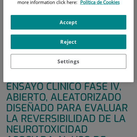
more information click here:
Política de Cookies
INICIO
|
UNIDADES DE APOYO
|
ENSAYOS CLÍNICOS
|
ENSAYO CLÍNICO FASE IV, ABIERTO, ALEATORIZADO
Accept
DISEÑADO PARA EVALUAR LA REVERSIBILIDAD DE LA
NEUROTOXICIDAD ASOCIADA AL USO DE ABACAVIR /
LAMIVUDINA / DOLUTEGRAVIR EN EL SISTEMA NERVIOSO
Reject
CENTRAL TRAS EL CAMBIO A UNA PAUTA DE
TRATAMIENTO ANTIRRETROVIRAL BASADA EN
Settings
ALAFENAMIDA /EMTRICITABINA / DARUNAVIR /
COBICISTAT. ESTUDIO DETOX
ENSAYO CLÍNICO FASE IV,
ABIERTO, ALEATORIZADO
DISEÑADO PARA EVALUAR
LA REVERSIBILIDAD DE LA
NEUROTOXICIDAD