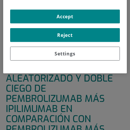
INICIO
|
UNIDADES DE APOYO
|
ENSAYOS CLÍNICOS
Accept
|
ESTUDIO DE FASE 3, ALEATORIZADO Y DOBLE CIEGO
DE PEMBROLIZUMAB MÁS IPILIMUMAB EN
COMPARACIÓN CON PEMBROLIZUMAB MÁS PLACEBO
Reject
EN SUJETOS CON CÁNCER DE PULMÓN NO MICROCÍTICO
CON PD-L1 POSITIVO (TPS ? 50 %), METASTÁSICO, EN
ESTADIO IV Y SIN TRATAMIENTO PREVIO (KEYNOTE-598)
Settings
ESTUDIO DE FASE 3,
ALEATORIZADO Y DOBLE
CIEGO DE
PEMBROLIZUMAB MÁS
IPILIMUMAB EN
COMPARACIÓN CON
PEMBROLIZUMAB MÁS