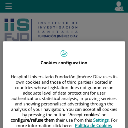
Saltar al contenido
E
Idiom
Toggle
es
navigation
activo
Cookies configuration
Saltar
Selector
Buscar
Hospital Universitario Fundación Jiménez Díaz uses its
al
de
own cookies and those of third parties (located in
contenido
idioma
countries whose legislation does not guarantee an
adequate level of data protection) for user
authentication, statistical analysis, improving services
and showing personalised advertising through the
analysis of your navigation. You can accept all cookies
by pressing the button "
Accept cookies
" or
configure/refuse them
their use from this
Settings
. For
more information click here:
Política de Cookies