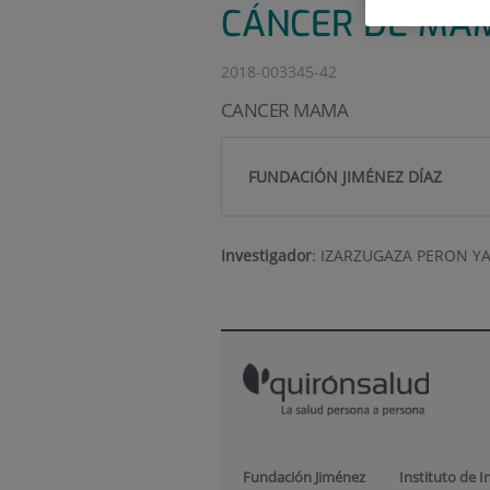
CÁNCER DE MA
2018-003345-42
CANCER MAMA
FUNDACIÓN JIMÉNEZ DÍAZ
Investigador
:
IZARZUGAZA PERON Y
Fundación Jiménez
Instituto de I