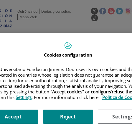
Este
Este
Este
Este
Quirónsalud
Dudas y consultas
enlace
enlace
enlace
enla
Mapa Web
Enlace
se
se
se
se
a
abrirá
abrirá
abrirá
abrir
una
Selecto
Idi
esp
en
en
en
en
aplicación
de
act
una
una
una
una
de
Actividad
Unidades
Formación y
externa.
Actual
idioma
científica
de apoyo
Empleo
ventana
ventana
ventana
vent
nueva.
nueva.
nueva.
nuev
Cookies configuration
Universitario Fundación Jiménez Díaz uses its own cookies and th
located in countries whose legislation does not guarantee an adequ
tection) for user authentication, statistical analysis, improving s
rsonalised advertising through the analysis of your navigation. Y
es by pressing the button "
Accept cookies
" or
configure/refuse th
rom this
Settings
. For more information click here:
Política de Co
AYOS CLÍNICOS
|
ESTUDIO VENTANA DE OPORTUNIDAD CON PELAREOREP
Accept
Reject
Setting
NA DE OPORTUNIDAD CON PE