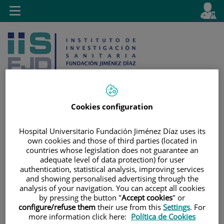
Saltar al contenido
E
Idiom
Toggle
es
navigation
activo
Cookies configuration
Saltar
Selector
Buscar
Hospital Universitario Fundación Jiménez Díaz uses its
al
de
own cookies and those of third parties (located in
contenido
idioma
countries whose legislation does not guarantee an
adequate level of data protection) for user
authentication, statistical analysis, improving services
and showing personalised advertising through the
analysis of your navigation. You can accept all cookies
by pressing the button "
Accept cookies
" or
configure/refuse them
their use from this
Settings
. For
more information click here:
Política de Cookies