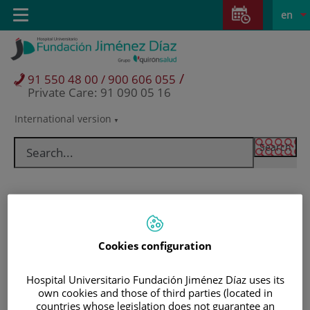
Jump to content
Jump
L
Active
Toggle
en
to
navigation
langu
content
/
91 550 48 00 / 900 606 055
Private Care: 91 090 05 16
International version
Language
selector
Cookies configuration
Hospital Universitario Fundación Jiménez Díaz uses its
own cookies and those of third parties (located in
Patients and visitors
countries whose legislation does not guarantee an