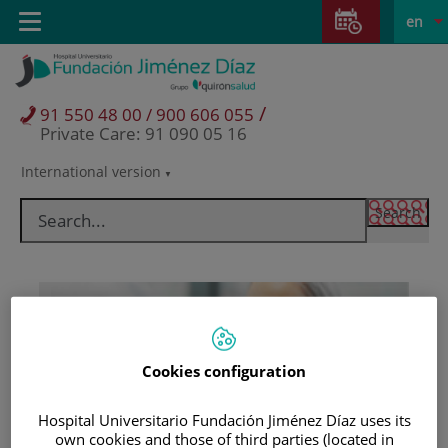
Jump to content
Jump
L
Active
Toggle
en
to
navigation
langu
content
/
91 550 48 00 / 900 606 055
Private Care: 91 090 05 16
International version
Language
selector
Cookies configuration
Hospital Universitario Fundación Jiménez Díaz uses its
Patients and visitors
own cookies and those of third parties (located in