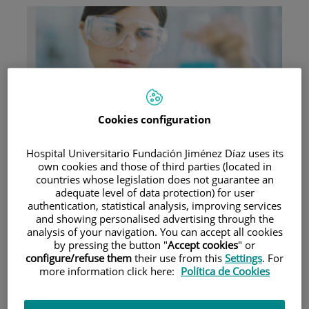
Research
Cookies configuration
Hospital Universitario Fundación Jiménez Díaz uses its
own cookies and those of third parties (located in
countries whose legislation does not guarantee an
adequate level of data protection) for user
authentication, statistical analysis, improving services
and showing personalised advertising through the
Teaching
analysis of your navigation. You can accept all cookies
by pressing the button "
Accept cookies
" or
configure/refuse them
their use from this
Settings
. For
more information click here:
Política de Cookies
Teléfono de atención al usuario