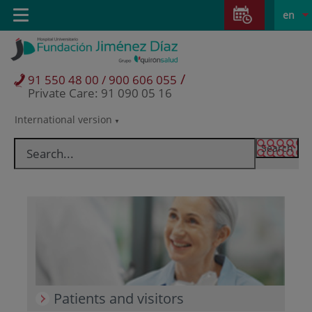
Jump to content
Jump
L
Active
Toggle
en
to
navigation
langu
content
/
91 550 48 00 / 900 606 055
Private Care: 91 090 05 16
International version
Language
selector
Patients and visitors