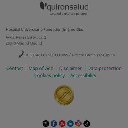
Hospital Universitario Fundación Jiménez Díaz
Avda. Reyes Católicos, 2
28040 Madrid Madrid
/
91 550 48 00 / 900 606 055
Private Care: 91 090 05 16
Contact
Map of web
Disclaimer
Data protection
Cookies policy
Accessibility
This
This
This
This
This
Link