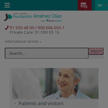
Jump to content
Jump
L
Active
Toggle
en
to
navigation
langu
content
/
91 550 48 00 / 900 606 055
Private Care: 91 090 05 16
International version
Language
selector
Patients and visitors