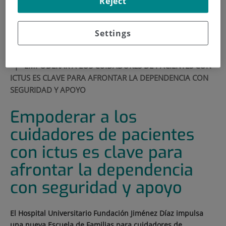
Reject
900 301 013
Settings
HOME
|
MEDIA SECTION
|
NEWS
|
EMPODERAR A LOS CUIDADORES DE PACIENTES CON
ICTUS ES CLAVE PARA AFRONTAR LA DEPENDENCIA CON
SEGURIDAD Y APOYO
Empoderar a los
cuidadores de pacientes
con ictus es clave para
afrontar la dependencia
con seguridad y apoyo
El Hospital Universitario Fundación Jiménez Díaz impulsa
una nueva Escuela de Familias para cuidadores de