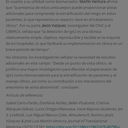
En cuanto a su utilidad como biomarcador,
Martín Ventura
afirma
que "la presencia de estos anticuerpos puede proporcionar pistas
adicionales para comprender la estratificación del riesgo en estos
pacientes, lo que representa un aspecto clave en el tratamiento
clínico". Por su parte,
Jesús Vazquez
, investigador del CNIC y el
CIBERCV, señala que "la detección de IgA2 es una técnica
relativamente simple, objetiva, reproducible y factible en la mayoría
de los hospitales, lo que facilitaría su implementación en clínica en un
breve periodo de tiempo".
No obstante, los investigadores señalan la necesidad de estudios
adicionales en este campo: "Desde un punto de vista clínico, se
justifica una mayor investigación para dilucidar el papel exacto de
IgA2 como biomarcadores para la estratificación de pacientes y el
manejo clínico, así como su contribución a los mecanismos del
aneurisma de aorta abdominal", concluyen.
Artículo de referencia:
Isabel Cerro-Pardo, Estefanía Núñez, Belén Picatoste, Cristina
Márquez-Gálvez, Lucía Ortega-Villanueva, Irene Raposo-Gutiérrez, Jes
S. Lindholt, Luis Miguel Blanco-Colio, Almudena R. Ramiro, Jesús
Vázquez & José Luis Martín-Ventura. Journal of Translational
Medicine (2025) 23:747.
https://doi.org/10.1186/s12967-025-06758-y