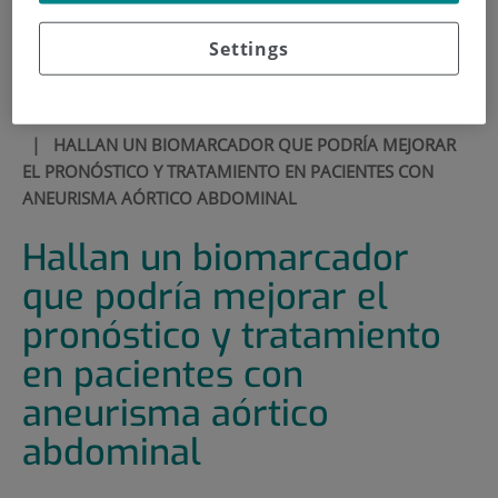
900 301 013
Settings
HOME
|
MEDIA SECTION
|
NEWS
|
HALLAN UN BIOMARCADOR QUE PODRÍA MEJORAR
EL PRONÓSTICO Y TRATAMIENTO EN PACIENTES CON
ANEURISMA AÓRTICO ABDOMINAL
Hallan un biomarcador
que podría mejorar el
pronóstico y tratamiento
en pacientes con
aneurisma aórtico
abdominal