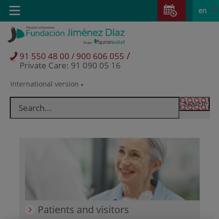
Jump to content
Jump
L
Active
Toggle
en
to
navigation
langu
content
/
91 550 48 00 / 900 606 055
Private Care: 91 090 05 16
International version
Language
selector
Patients and visitors