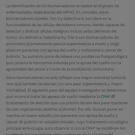
La identificación de los biomarcadores se realizó en el grupo de
enfermedades respiratorias del IdiPAZ. En concreto, estos
biomarcadores noveles, Tim-3 y Galectina-9, son clave en la
funcionalidad de las células del sistema inmune, siendo capaces de
detectar y destruir células malignas incluso antes del inicio del
tumor. En definitiva, Galectina-9 y TIM-3 son biomarcadores de
pronóstico prometedores para la supervivencia a medio y largo
plazo en pacientes con apnea del sueño y melanoma o cáncer de
pulmón. Su aumento pone de relieve una posible vía fisiopatológica
que conecta la hipoxemia inducida por la apnea del sueño con la
agresividad del cáncer a través de la modulación inmunitaria
Estos biomarcadores no solo reflejan una mayor actividad tumoral,
sino que también se asocian con una peor supervivencia y mayor
mortalidad. El siguiente paso del equipo investigador es determinar
qué ocurre al tratar las apneas de sueño mediante la
CPAP
(tratamiento de elección que usa presión de aire leve para mantener
las vías respiratorias abiertas al dormir). Por ello, buscan poner en
marcha un nuevo estudio con pacientes con apnea de sueño y
cáncer de pulmón en estadios iniciales, cuyo tratamiento oncológico
principal es la cirugía, para observar si con la CPAP se modifican los
niveles de biomarcadores antes y después de la cirugía y del