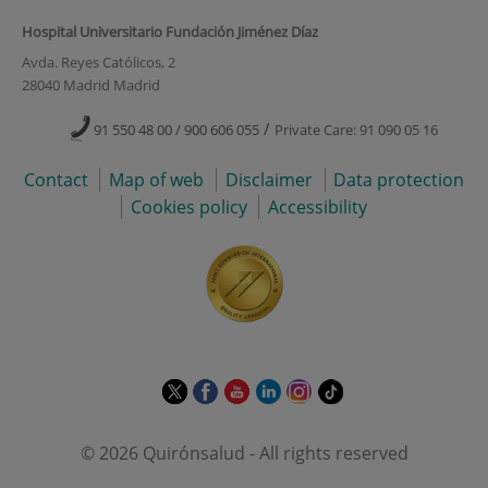
Hospital Universitario Fundación Jiménez Díaz
Avda. Reyes Católicos, 2
28040 Madrid Madrid
/
91 550 48 00 / 900 606 055
Private Care: 91 090 05 16
Contact
Map of web
Disclaimer
Data protection
Cookies policy
Accessibility
This
This
This
This
This
Link
link
link
link
link
link
to
will
will
will
will
will
external
© 2026 Quirónsalud - All rights reserved
open
open
open
open
open
application.
in
in
in
in
in