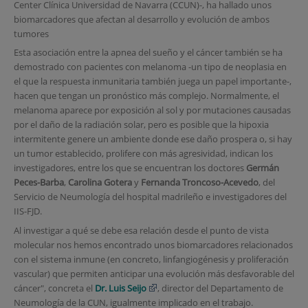
Center Clínica Universidad de Navarra (CCUN)-, ha hallado unos
biomarcadores que afectan al desarrollo y evolución de ambos
tumores
Esta asociación entre la apnea del sueño y el cáncer también se ha
demostrado con pacientes con melanoma -un tipo de neoplasia en
el que la respuesta inmunitaria también juega un papel importante-,
hacen que tengan un pronóstico más complejo. Normalmente, el
melanoma aparece por exposición al sol y por mutaciones causadas
por el daño de la radiación solar, pero es posible que la hipoxia
intermitente genere un ambiente donde ese daño prospera o, si hay
un tumor establecido, prolifere con más agresividad, indican los
investigadores, entre los que se encuentran los doctores
Germán
Peces-Barba
,
Carolina Gotera
y
Fernanda Troncoso-Acevedo
, del
Servicio de Neumología del hospital madrileño e investigadores del
IIS-FJD.
Al investigar a qué se debe esa relación desde el punto de vista
molecular nos hemos encontrado unos biomarcadores relacionados
con el sistema inmune (en concreto, linfangiogénesis y proliferación
vascular) que permiten anticipar una evolución más desfavorable del
cáncer", concreta el
Dr. Luis Seijo
, director del Departamento de
Neumología de la CUN, igualmente implicado en el trabajo.