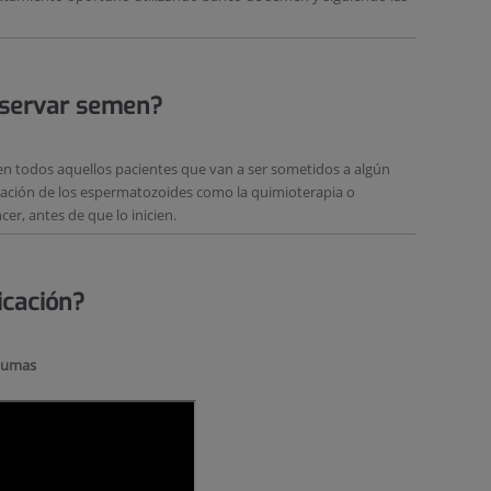
eservar
semen?
n todos aquellos pacientes que van a ser sometidos a algún
mación de los espermatozoides como la quimioterapia o
er, antes de que lo inicien.
icación?
plumas