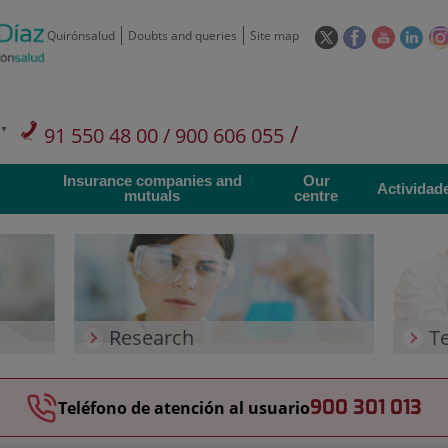
This
This
This
This
Quirónsalud
Doubts and queries
Site map
link
link
link
link
will
will
will
will
open
open
open
ope
in
in
in
in
/
91 550 48 00 / 900 606 055
a
a
a
a
pop-
pop-
pop-
pop
Private Care: 91 090 05 16
Insurance companies and
Our
up
up
up
up
Actividad
mutuals
centre
window.
window.
window.
win
Research
T
900 301 013
Teléfono de atención al usuario