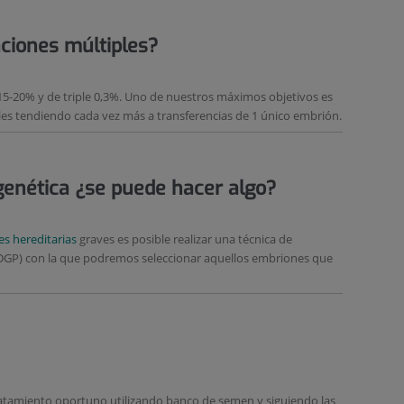
aciones múltiples?
15-20% y de triple 0,3%. Uno de nuestros máximos objetivos es
ples tendiendo cada vez más a transferencias de 1 único embrión.
enética ¿se puede hacer algo?
s hereditarias
graves es posible realizar una técnica de
(DGP) con la que podremos seleccionar aquellos embriones que
tratamiento oportuno utilizando banco de semen y siguiendo las