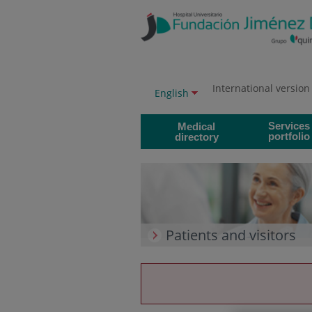
Jump to content
Jump
to
content
International version
Language
Active
English
selector
language
Services
Medical
portfolio
directory
Patients and visitors