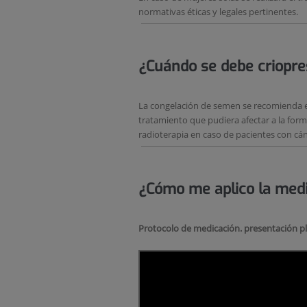
normativas éticas y legales pertinentes.
¿Cuándo
se debe criopr
La congelación de semen se recomienda e
tratamiento que pudiera afectar a la for
radioterapia en caso de pacientes con cánc
¿Cómo me aplico la med
Protocolo de medicación. presentación 