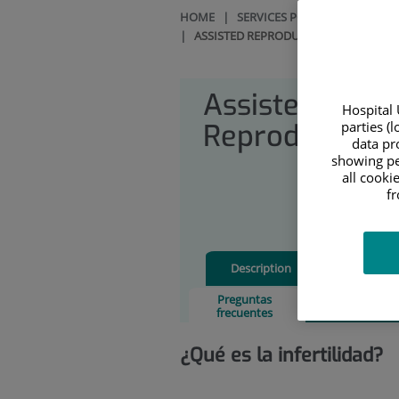
HOME
|
SERVICES PORTFOLIO
|
GYN
|
ASSISTED REPRODUCTION
|
PREGUN
Assisted
Hospital 
Reproduction
parties (
data pro
showing pe
all cooki
f
Description
Tu plan
Preguntas
Equipo médic
frecuentes
¿Qué es la infertilidad?