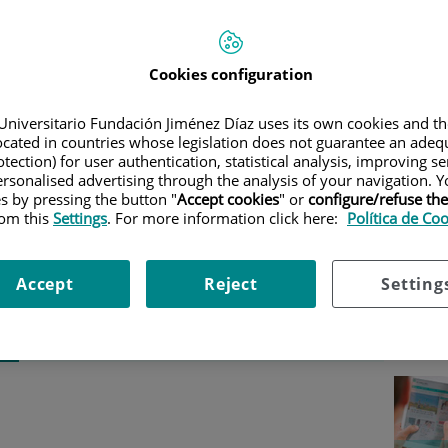
AECOLOGY AND OBSTETRICS
|
SUBSPECIALITIES AND UNITS
TAS FRECUENTES
Ser
Cookies configuration
Phone:
682 307 537 / 91
Universitario Fundación Jiménez Díaz uses its own cookies and th
Select
090 05 16 ( Solo Citación
located in countries whose legislation does not guarantee an adequ
Pacientes Privados ) 91 550
tection) for user authentication, statistical analysis, improving s
rsonalised advertising through the analysis of your navigation. Y
53 99
es by pressing the button "
Accept cookies
" or
configure/refuse th
rom this
Settings
. For more information click here:
Política de Co
E-mail:
unidad.reproduccion@quironsalud.es
Accept
Reject
Setting
Técnicas y
Atención
tratamientos
multidisciplinar
o