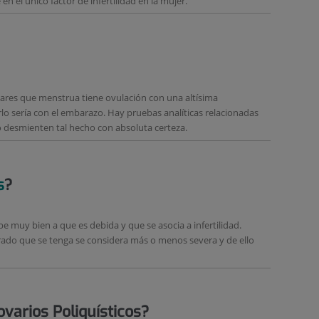
n el único factor de infertilidad en la mujer.
ulares que menstrua tiene ovulación con una altísima
lo sería con el embarazo. Hay pruebas analíticas relacionadas
 desmienten tal hecho con absoluta certeza.
s
?
 muy bien a que es debida y que se asocia a infertilidad.
rado que se tenga se considera más o menos severa y de ello
varios Poliquísticos?