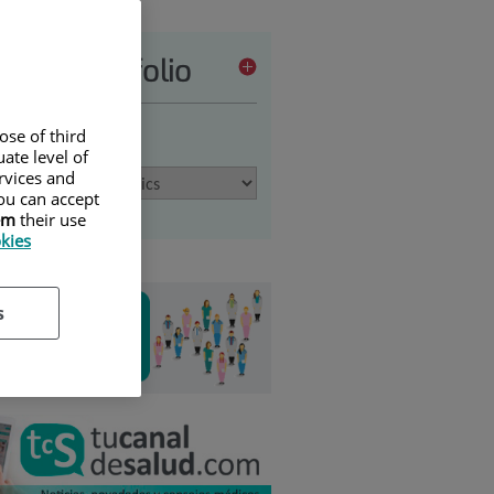
vices portfolio
ose of third
 an option
ate level of
ervices and
ou can accept
em
their use
okies
s