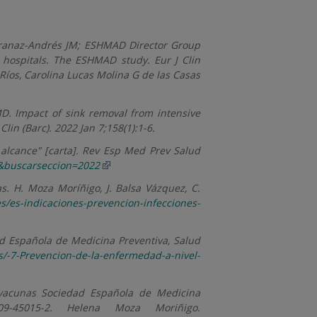
 Aranaz-Andrés JM; ESHMAD Director Group
d hospitals. The ESHMAD study. Eur J Clin
 Ríos, Carolina Lucas Molina G de las Casas
D. Impact of sink removal from intensive
lin (Barc). 2022 Jan 7;158(1):1-6.
alcance" [carta]. Rev Esp Med Prev Salud
&buscarseccion=2022
s. H. Moza Moríñigo, J. Balsa Vázquez, C.
s/es-indicaciones-prevencion-infecciones-
d Española de Medicina Preventiva, Salud
/-7-Prevencion-de-la-enfermedad-a-nivel-
acunas Sociedad Española de Medicina
09-45015-2. Helena Moza Moriñigo.