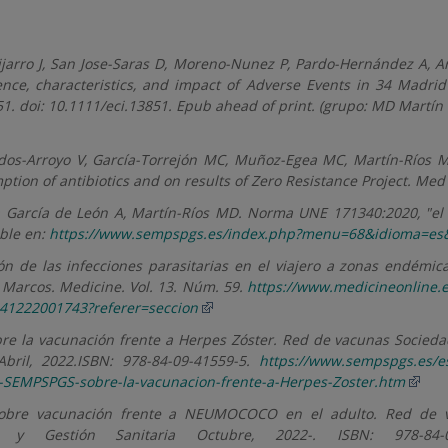
uijarro J, San Jose-Saras D, Moreno-Nunez P, Pardo-Hernández A,
ence, characteristics, and impact of Adverse Events in 34 Madri
851. doi: 10.1111/eci.13851. Epub ahead of print. (grupo: MD Martín
dos-Arroyo V, García-Torrejón MC, Muñoz-Egea MC, Martín-Ríos M
ion of antibiotics and on results of Zero Resistance Project. Med C
a García de León A, Martín-Ríos MD. Norma UNE 171340:2020, "el 
ible en:
https://www.sempspgs.es/index.php?menu=68&idioma=es
ón de las infecciones parasitarias en el viajero a zonas endémica
 Marcos. Medicine. Vol. 13. Núm. 59.
https://www.medicineonline.e
4541222001743?referer=seccion
e la vacunación frente a Herpes Zóster. Red de vacunas Socieda
Abril, 2022.ISBN: 978-84-09-41559-5.
https://www.sempspgs.es/es
a-SEMPSPGS-sobre-la-vacunacion-frente-a-Herpes-Zoster.htm
obre vacunación frente a NEUMOCOCO en el adulto. Red de v
ca y Gestión Sanitaria Octubre, 2022-. ISBN: 978-84-