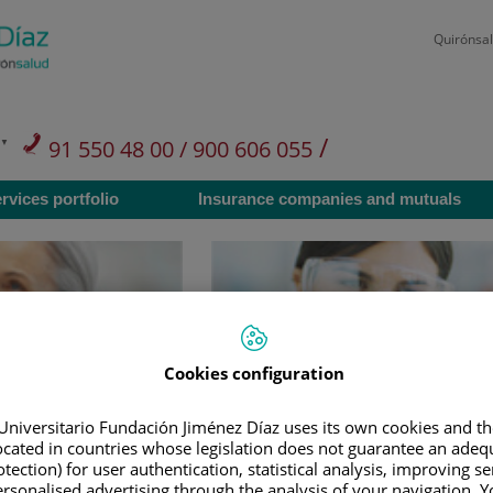
Quirónsa
/
91 550 48 00 / 900 606 055
Private Care: 91 090 05 16
rvices portfolio
Insurance companies and mutuals
Research
Cookies configuration
Universitario Fundación Jiménez Díaz uses its own cookies and th
Teléfono de atención al us
located in countries whose legislation does not guarantee an adequ
tection) for user authentication, statistical analysis, improving s
rsonalised advertising through the analysis of your navigation. Y