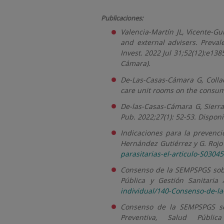
Publicaciones:
Valencia-Martín JL, Vicente-G
and external advisers. Preval
Invest. 2022 Jul 31;52(12):e13
Cámara).
De-Las-Casas-Cámara G, Colla
care unit rooms on the consumpt
De-las-Casas-Cámara G, Sierr
Pub. 2022;27(1): 52-53. Dispon
Indicaciones para la prevenci
Hernández Gutiérrez y G. Rojo
parasitarias-el-articulo-S030
Consenso de la SEMPSPGS sobr
Pública y Gestión Sanitaria 
individual/140-Consenso-de-l
Consenso de la SEMPSPGS s
Preventiva, Salud Públi