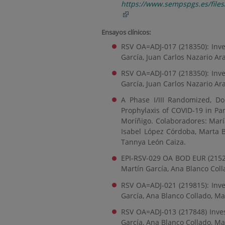
https://www.sempspgs.es/fil
Ensayos clínicos:
RSV OA=ADJ-017 (218350): Inve
García, Juan Carlos Nazario Ar
RSV OA=ADJ-017 (218350): Inve
García, Juan Carlos Nazario Ar
A Phase I/III Randomized, Do
Prophylaxis of COVID-19 in P
Moríñigo. Colaboradores: Marí
Isabel López Córdoba, Marta 
Tannya León Caiza.
EPI-RSV-029 OA BOD EUR (21529
Martín García, Ana Blanco Col
RSV OA=ADJ-021 (219815): Inve
García, Ana Blanco Collado, M
RSV OA=ADJ-013 (217848) Inves
García, Ana Blanco Collado, M