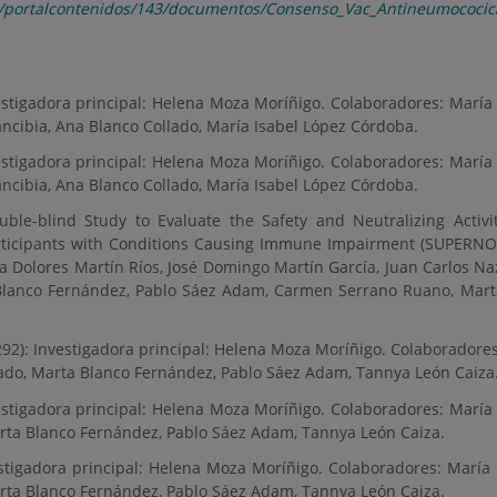
es/portalcontenidos/143/documentos/Consenso_Vac_Antineumococi
stigadora principal: Helena Moza Moríñigo. Colaboradores: María
ancibia, Ana Blanco Collado, María Isabel López Córdoba.
stigadora principal: Helena Moza Moríñigo. Colaboradores: María
ancibia, Ana Blanco Collado, María Isabel López Córdoba.
uble-blind Study to Evaluate the Safety and Neutralizing Activ
articipants with Conditions Causing Immune Impairment (SUPERNOV
a Dolores Martín Ríos, José Domingo Martín García, Juan Carlos Na
Blanco Fernández, Pablo Sáez Adam, Carmen Serrano Ruano, Marta
2): Investigadora principal: Helena Moza Moríñigo. Colaboradores
lado, Marta Blanco Fernández, Pablo Sáez Adam, Tannya León Caiza
stigadora principal: Helena Moza Moríñigo. Colaboradores: María
arta Blanco Fernández, Pablo Sáez Adam, Tannya León Caiza.
tigadora principal: Helena Moza Moríñigo. Colaboradores: María 
arta Blanco Fernández, Pablo Sáez Adam, Tannya León Caiza.