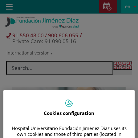
Jump to content
Jump
L
Active
Toggle
en
to
navigation
langu
content
/
91 550 48 00 / 900 606 055
Private Care: 91 090 05 16
International version
Language
selector
Cookies configuration
Hospital Universitario Fundación Jiménez Díaz uses its
Patients and visitors
own cookies and those of third parties (located in