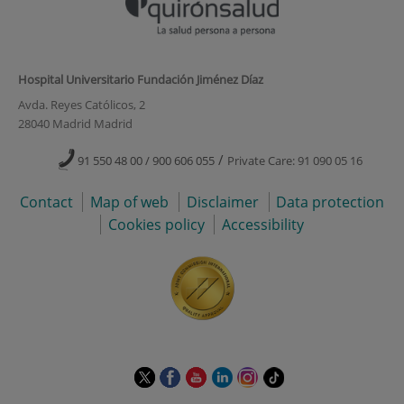
Hospital Universitario Fundación Jiménez Díaz
Avda. Reyes Católicos, 2
28040 Madrid Madrid
/
91 550 48 00 / 900 606 055
Private Care: 91 090 05 16
Contact
Map of web
Disclaimer
Data protection
Cookies policy
Accessibility
This
This
This
This
This
Link
link
link
link
link
link
to