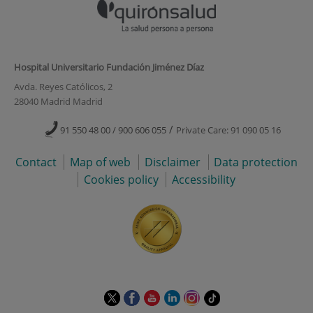
Hospital Universitario Fundación Jiménez Díaz
Avda. Reyes Católicos, 2
28040 Madrid Madrid
/
91 550 48 00 / 900 606 055
Private Care: 91 090 05 16
Contact
Map of web
Disclaimer
Data protection
Cookies policy
Accessibility
This
This
This
This
This
Link
link
link
link
link
link
to