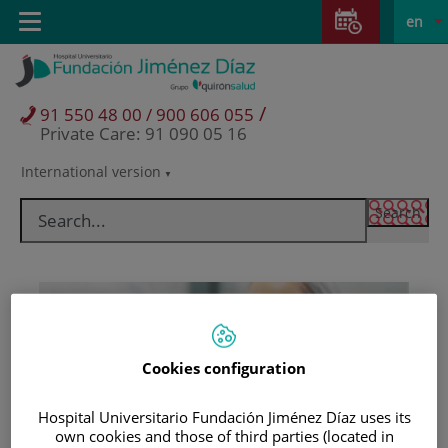
Jump to content
Jump
L
Active
Toggle
en
to
navigation
langu
content
/
91 550 48 00 / 900 606 055
Private Care: 91 090 05 16
International version
Language
selector
Cookies configuration
Hospital Universitario Fundación Jiménez Díaz uses its
Patients and visitors
own cookies and those of third parties (located in