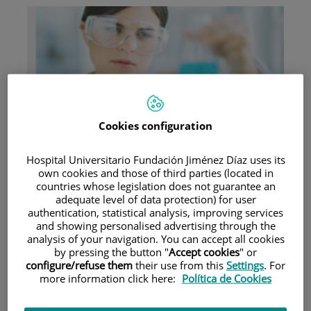
Research
Cookies configuration
Hospital Universitario Fundación Jiménez Díaz uses its
own cookies and those of third parties (located in
countries whose legislation does not guarantee an
adequate level of data protection) for user
authentication, statistical analysis, improving services
and showing personalised advertising through the
Teaching
analysis of your navigation. You can accept all cookies
by pressing the button "
Accept cookies
" or
configure/refuse them
their use from this
Settings
. For
more information click here:
Política de Cookies
Teléfono de atención al usuario