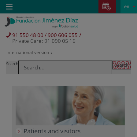
Jump to content
Jump
L
Active
Toggle
en
to
navigation
langu
content
/
91 550 48 00 / 900 606 055
Private Care: 91 090 05 16
International version
Language
selector
Search
Patients and visitors