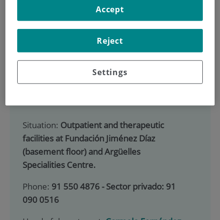
900 301 013
Accept
Reject
HOME
|
SERVICES PORTFOLIO
|
REHABILITATION
|
SECTOR PRIVADO
Settings
Rehabilitation
Situation:
Outpatient and therapeutic
facilities at Fundación Jiménez Díaz
(basement floor) and Argüelles
Specialities Centre.
Phone:
91 550 4876 - Sector privado: 91
090 0516