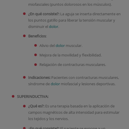
miofasciales (puntos dolorosos en los músculos).
¿En qué consiste?:
La aguja se inserta directamente en
los puntos gatillo para liberar la tensión muscular y
disminuir el
dolor
.
Beneficios
:
Alivio del
dolor
muscular.
Mejora de la movilidad y flexibilidad.
Relajación de contracturas musculares.
Indicaciones:
Pacientes con contracturas musculares,
síndrome de
dolor
miofascial y lesiones deportivas.
SUPERINDUCTIVA:
¿Qué es?:
Es una terapia basada en la aplicación de
campos magnéticos de alta intensidad para estimular
los tejidos y los nervios.
¿En qué consiste?:
El paciente se expone a un