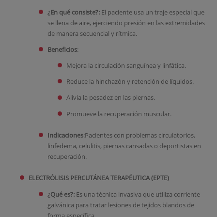
¿En qué consiste?:
El paciente usa un traje especial que
se llena de aire, ejerciendo presión en las extremidades
de manera secuencial y rítmica.
Beneficios
:
Mejora la circulación sanguínea y linfática.
Reduce la hinchazón y retención de líquidos.
Alivia la pesadez en las piernas.
Promueve la recuperación muscular.
Indicaciones
:Pacientes con problemas circulatorios,
linfedema, celulitis, piernas cansadas o deportistas en
recuperación.
ELECTRÓLISIS PERCUTÁNEA TERAPÉUTICA (EPTE)
¿Qué es?:
Es una técnica invasiva que utiliza corriente
galvánica para tratar lesiones de tejidos blandos de
forma específica.